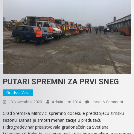
PUTARI SPREMNI ZA PRVI SNEG
Gradske Vesti
On
Leave A Comment
13 Novembra, 2020
Admin
1014
PUTAR
Grad Sremska Mitrovici spremno dočekuje predstojeću zimsku
SPRE
sezonu. Danas je smotri mehanizacije u preduzeću
ZA
Hidrograđevinar prisustvovala gradonačelnica Svetlana
PRVI
Milovanović. Kako je istaknuto, soli i rizle ima dovoljno, a spremna