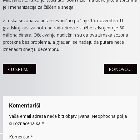
SNEG
je i mehanizacija za čišćenje snega.
Zimska sezona za putare zvanično počinje 15. novembra. U
gradskoj kasi za potrebe rada zimske službe izdvojeno je 30
miliona dinara. Očekivanja nadležnih su da ova zimska sezona
protekne bez problema, a građani se nadaju da putare neće
iznenaditi sneg u decembru.
Navigacija
U SREMU RASTE BROJ OBOLELIH OD VIRUSA KORONA, U SREMSKOJ MITROVICI 232 LICA OBOLELA
PONOVO POSTAVLJENI KANISTERI SA DEZINFEKCIONIM SREDSTVOM
članaka
Komentariši
Vaša email adresa neće biti objavljivana.
Neophodna polja
su označena sa
*
Komentar
*