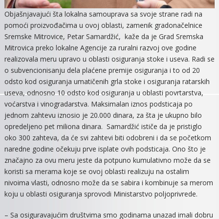
Objašnjavajući šta lokalna samouprava sa svoje strane radi na
pomoći proizvođačima u ovoj oblasti, zamenik gradonačelnice
Sremske Mitrovice, Petar Samardžić, kaže da je Grad Sremska
Mitrovica preko lokalne Agencije za ruralni razvoj ove godine
realizovala meru upravo u oblasti osiguranja stoke i useva. Radi se
o subvencionisanju dela plaćene premije osiguranja i to od 20
odsto kod osiguranja umatičenih grla stoke i osiguranja ratarskih
useva, odnosno 10 odsto kod osiguranja u oblasti povrtarstva,
voćarstva i vinogradarstva. Maksimalan iznos podsticaja po
jednom zahtevu iznosio je 20.000 dinara, za šta je ukupno bilo
opredeljeno pet miliona dinara. Samardžić ističe da je pristiglo
oko 300 zahteva, da će svi zahtevi biti odobreni i da se početkom
naredne godine očekuju prve isplate ovih podsticaja. Ono što je
značajno za ovu meru jeste da potpuno kumulativno može da se
koristi sa merama koje se ovoj oblasti realizuju na ostalim
nivoima vlasti, odnosno može da se sabira i kombinuje sa merom
koju u oblasti osiguranja sprovodi Ministarstvo poljoprivrede.
– Sa osiguravajućim društvima smo godinama unazad imali dobru