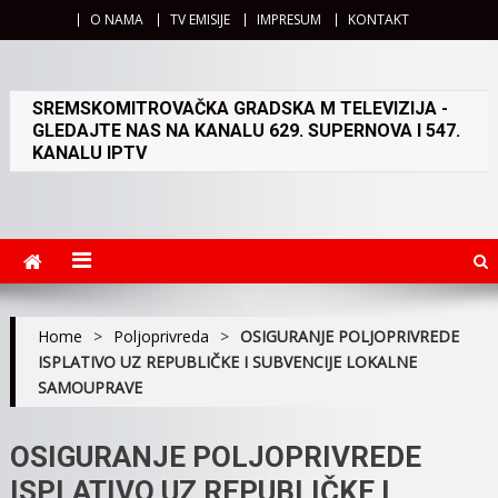
O NAMA
TV EMISIJE
IMPRESUM
KONTAKT
SREMSKOMITROVAČKA GRADSKA M TELEVIZIJA -
GLEDAJTE NAS NA KANALU 629. SUPERNOVA I 547.
KANALU IPTV
Home
>
Poljoprivreda
>
OSIGURANJE POLJOPRIVREDE
ISPLATIVO UZ REPUBLIČKE I SUBVENCIJE LOKALNE
SAMOUPRAVE
OSIGURANJE POLJOPRIVREDE
ISPLATIVO UZ REPUBLIČKE I