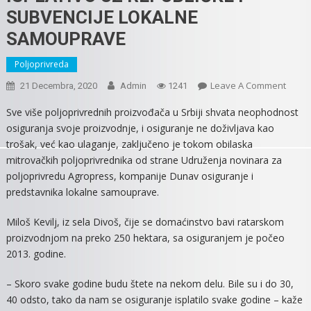
SUBVENCIJE LOKALNE
SAMOUPRAVE
Poljoprivreda
On
Leave A Comment
21 Decembra, 2020
Admin
1241
OSIG
Sve više poljoprivrednih proizvođača u Srbiji shvata neophodnost
POLJO
osiguranja svoje proizvodnje, i osiguranje ne doživljava kao
ISPLA
trošak, već kao ulaganje, zaključeno je tokom obilaska
UZ
mitrovačkih poljoprivrednika od strane Udruženja novinara za
REPUB
poljoprivredu Agropress, kompanije Dunav osiguranje i
I
predstavnika lokalne samouprave.
SUBVE
LOKA
Miloš Kevilj, iz sela Divoš, čije se domaćinstvo bavi ratarskom
SAMO
proizvodnjom na preko 250 hektara, sa osiguranjem je počeo
2013. godine.
– Skoro svake godine budu štete na nekom delu. Bile su i do 30,
40 odsto, tako da nam se osiguranje isplatilo svake godine – kaže