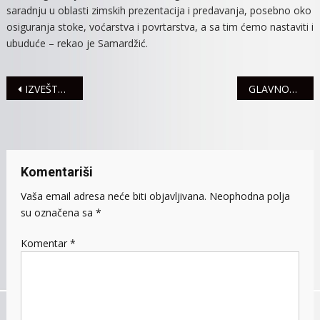
saradnju u oblasti zimskih prezentacija i predavanja, posebno oko
osiguranja stoke, voćarstva i povrtarstva, a sa tim ćemo nastaviti i
ubuduće – rekao je Samardžić.
Navigacija
IZVEŠTAJ IZ POLICIJE
GLAVNOM I ODGOVORNOM UREDNIKU SREMSKIH NOVINA NAGRADA „DIMITRIJE DAVIDOVIĆ“
članaka
Komentariši
Vaša email adresa neće biti objavljivana.
Neophodna polja
su označena sa
*
Komentar
*