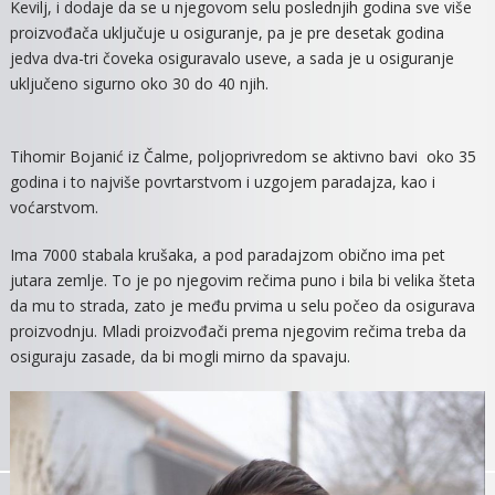
Kevilj, i dodaje da se u njegovom selu poslednjih godina sve više
proizvođača uključuje u osiguranje, pa je pre desetak godina
jedva dva-tri čoveka osiguravalo useve, a sada je u osiguranje
uključeno sigurno oko 30 do 40 njih.
Tihomir Bojanić iz Čalme, poljoprivredom se aktivno bavi oko 35
godina i to najviše povrtarstvom i uzgojem paradajza, kao i
voćarstvom.
Ima 7000 stabala krušaka, a pod paradajzom obično ima pet
jutara zemlje. To je po njegovim rečima puno i bila bi velika šteta
da mu to strada, zato je među prvima u selu počeo da osigurava
proizvodnju. Mladi proizvođači prema njegovim rečima treba da
osiguraju zasade, da bi mogli mirno da spavaju.