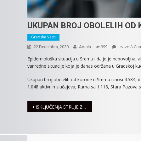
UKUPAN BROJ OBOLELIH OD K
Gradske Vesti
Leave A Co
22 Decembra, 2020
Admin
999
Epidemiološka situacija u Sremu i dalje je nepovoljna, al
vanredne situacije koja je danas održana u Gradskoj kuć
Ukupan broj obolelih od korone u Sremu iznosi 4.584, d
1.048 aktivnih slučajeva, Ruma sa 1.118, Stara Pazova sa 
Navigacija
ISKLjUČENjA STRUJE ZA ČETVRTAK, 24. DECEMBAR
članaka