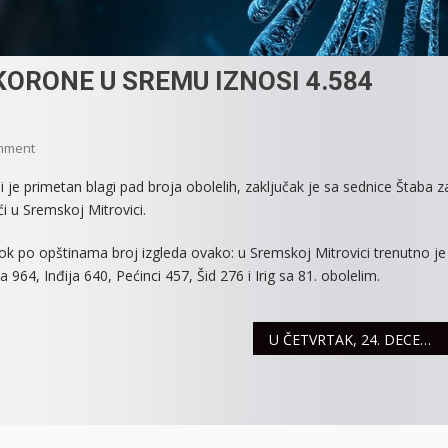
ORONE U SREMU IZNOSI 4.584
On
mment
UKUPAN
i je primetan blagi pad broja obolelih, zaključak je sa sednice Štaba z
BROJ
i u Sremskoj Mitrovici.
OBOLELIH
OD
ok po opštinama broj izgleda ovako: u Sremskoj Mitrovici trenutno je
KORONE
964, Inđija 640, Pećinci 457, Šid 276 i Irig sa 81. obolelim.
U
SREMU
IZNOSI
U ČETVRTAK, 24. DECEMBRA BEZ VODE OSTAJU POJEDINA FRUŠKOGORSKA SELA
4.584