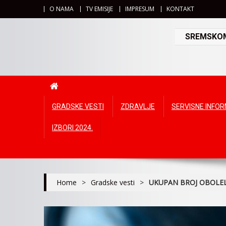
O NAMA
TV EMISIJE
IMPRESUM
KONTAKT
SREMSKOMI
GRADSKE VESTI
ZDRAVLJE
SERVISNE INFO
IZBORI 2024.
Home
>
Gradske vesti
>
UKUPAN BROJ OBOLEL