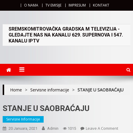
O NAMA
TV EMISIJE
IMPRESUM
KONTAKT
SREMSKOMITROVAČKA GRADSKA M TELEVIZIJA -
GLEDAJTE NAS NA KANALU 629. SUPERNOVA I 547.
KANALU IPTV
Home
>
Servisne informacije
>
STANJE U SAOBRAĆAJU
STANJE U SAOBRAĆAJU
Servisne Informacije
On
Leave A Comment
20 Januara, 2021
Admin
1015