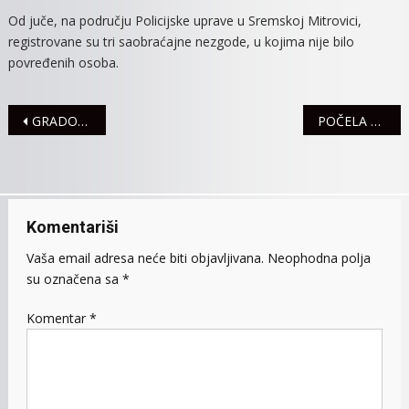
STANJE
Od juče, na području Policijske uprave u Sremskoj Mitrovici,
U
registrovane su tri saobraćajne nezgode, u kojima nije bilo
SAOBRA
povređenih osoba.
Navigacija
GRADONAČELNICA SE MEĐU PRVIMA VAKCINISALA
POČELA PRIMENA NOVOG ZAKONA O PRAVIMA BORACA, VOJNIH INVALIDA, CIVILNIH INVALIDA RATA I ČLANOVA NJIHOVIH PORODICA
članaka
Komentariši
Vaša email adresa neće biti objavljivana.
Neophodna polja
su označena sa
*
Komentar
*