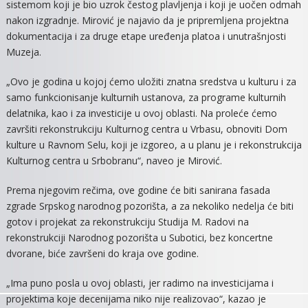
sistemom koji je bio uzrok čestog plavljenja i koji je uočen odmah
nakon izgradnje. Mirović je najavio da je pripremljena projektna
dokumentacija i za druge etape uređenja platoa i unutrašnjosti
Muzeja.
„Ovo je godina u kojoj ćemo uložiti znatna sredstva u kulturu i za
samo funkcionisanje kulturnih ustanova, za programe kulturnih
delatnika, kao i za investicije u ovoj oblasti. Na proleće ćemo
završiti rekonstrukciju Kulturnog centra u Vrbasu, obnoviti Dom
kulture u Ravnom Selu, koji je izgoreo, a u planu je i rekonstrukcija
Kulturnog centra u Srbobranu“, naveo je Mirović.
Prema njegovim rečima, ove godine će biti sanirana fasada
zgrade Srpskog narodnog pozorišta, a za nekoliko nedelja će biti
gotov i projekat za rekonstrukciju Studija M. Radovi na
rekonstrukciji Narodnog pozorišta u Subotici, bez koncertne
dvorane, biće završeni do kraja ove godine.
„Ima puno posla u ovoj oblasti, jer radimo na investicijama i
projektima koje decenijama niko nije realizovao“, kazao je