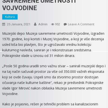
SAVREMENE UMETNOSTI
VOJVODINE
Kultura
On
Leave A Comment
25 Januara, 2021
Admin
952
ZAVRŠEN
Muzejski depo Muzeja savremene umetnosti Vojvodine, izgrađen
ADAPTACI
1970. godine, koji koristi i Muzej Vojvodine, a koji je više decenija
MUZEJSK
usled kiša bio plavljen, što je ugrožavalo vrednu kolekciju
DEPOA
kuluturnog nasleđa, saniran je i rekonstruisan sredstvima
U
Pokrajinske vlade u iznosu od 31 milion dinara.
MUZEJU
SAVREME
„Posle 50 godina uradili smo važnu stvar – sanirali muzejski depo i
UMETNOS
na taj način sačuvali prostor za više od 350.000 važnih eksponata
VOJVODI
koji se ovde čuvaju. Uspeli smo da stvorimo prostor dostojan
očuvanja naše kulturne baštine“, rekao je predsednik Pokrajinske
vlade Igor Mirović nakon obilaska Muzeja savremene umetnosti
Vojvodine.
Kako je pojasnio, rešen je tehnički problem sa kanalizacionim