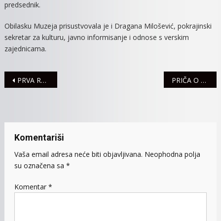
predsednik.
Obilasku Muzeja prisustvovala je i Dragana Milošević, pokrajinski
sekretar za kulturu, javno informisanje i odnose s verskim
zajednicama.
Navigacija
PRVA RATA POREZA NA IMOVINU DOSPEVA NA NAPLATU 14.FEBRUARA
PRIČA O PROŠLOSTI I GLIGORIJU VOZAROVIĆU ZA PREDŠKOLCE „STONOGICE“
članaka
Komentariši
Vaša email adresa neće biti objavljivana.
Neophodna polja
su označena sa
*
Komentar
*