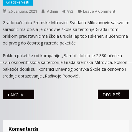
Gradske Vesti
On
Leave A Comment
26 Januara, 2021
Admin
992
NAJMLAĐI
Gradonačelnica Sremske Mitrovice Svetlana Milovanović sa svojim
OSNOVCI
saradnicima obišla je osnovne škole sa teritorije Grada i tom
OBRADOV
prilikom predstavnicima škola uručila lap top i skener, a učenicima
PAKETIĆI
od prvog do četvrtog razreda paketiće.
PRED
SVETOG
Poklon paketiće od kompanije „Bambi“ dobilo je 2.830 učenika
SAVU
svih osnovnih škola sa teritorije Grada Sremska Mitrovica. Poklon
paketiće dobili su i korisnici Dnevnog boravka Škole za osnovno i
srednje obrazovanje „Radivoje Popović“.
Navigacija
AKCIJA DOBROVOLJNOG DAVANJA KRVI 28. JANUARA
DEO BEŠENOVA U PETAK, 29. JANUARA BEZ STRUJE
članaka
Komentariši