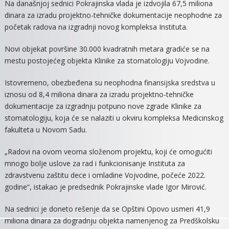
Na današnjoj sednici Pokrajinska vlada je izdvojila 67,5 miliona
dinara za izradu projektno-tehničke dokumentacije neophodne za
početak radova na izgradnji novog kompleksa Instituta.
Novi objekat površine 30.000 kvadratnih metara gradiće se na
mestu postojećeg objekta Klinike za stomatologiju Vojvodine.
Istovremeno, obezbeđena su neophodna finansijska sredstva u
iznosu od 8,4 miliona dinara za izradu projektno-tehničke
dokumentacije za izgradnju potpuno nove zgrade Klinike za
stomatologiju, koja će se nalaziti u okviru kompleksa Medicinskog
fakulteta u Novom Sadu.
„Radovi na ovom veoma složenom projektu, koji će omogućiti
mnogo bolje uslove za rad i funkcionisanje Instituta za
zdravstvenu zaštitu dece i omladine Vojvodine, počeće 2022.
godine“, istakao je predsednik Pokrajinske vlade Igor Mirović.
Na sednici je doneto rešenje da se Opštini Opovo usmeri 41,9
miliona dinara za dogradnju objekta namenjenog za Predškolsku