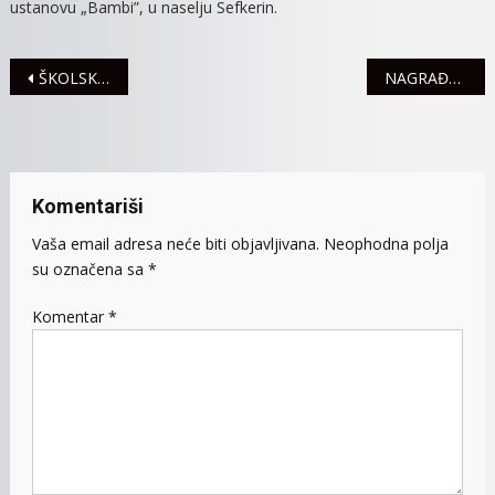
ustanovu „Bambi”, u naselju Sefkerin.
Navigacija
ŠKOLSKA SLAVA SVETI SAVA OVE GODINE OBELEŽENA SKROMNIJE
NAGRAĐENI NAJUSPEŠNIJI GIMNAZIJALCI
članaka
Komentariši
Vaša email adresa neće biti objavljivana.
Neophodna polja
su označena sa
*
Komentar
*