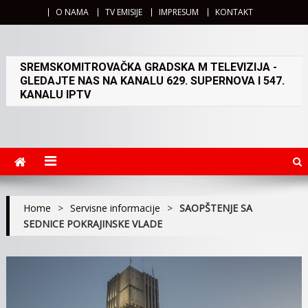
O NAMA
TV EMISIJE
IMPRESUM
KONTAKT
SREMSKOMITROVAČKA GRADSKA M TELEVIZIJA -
GLEDAJTE NAS NA KANALU 629. SUPERNOVA I 547.
KANALU IPTV
Home
>
Servisne informacije
>
SAOPŠTENJE SA
SEDNICE POKRAJINSKE VLADE