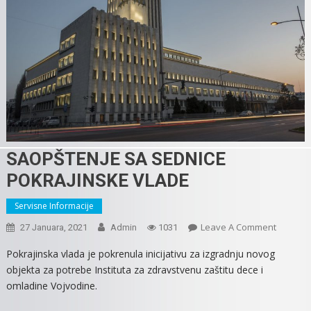
SAOPŠTENJE SA SEDNICE
POKRAJINSKE VLADE
Servisne Informacije
On
Leave A Comment
27 Januara, 2021
Admin
1031
SAOPŠT
Pokrajinska vlada je pokrenula inicijativu za izgradnju novog
SA
objekta za potrebe Instituta za zdravstvenu zaštitu dece i
SEDNICE
omladine Vojvodine.
POKRAJI
VLADE