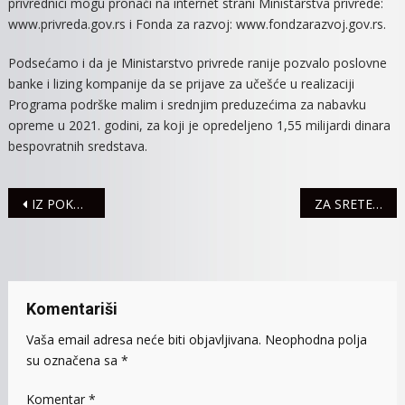
privrednici mogu pronaći na internet strani Ministarstva privrede:
www.privreda.gov.rs i Fonda za razvoj: www.fondzarazvoj.gov.rs.
Podsećamo i da je Ministarstvo privrede ranije pozvalo poslovne
banke i lizing kompanije da se prijave za učešće u realizaciji
Programa podrške malim i srednjim preduzećima za nabavku
opreme u 2021. godini, za koji je opredeljeno 1,55 milijardi dinara
bespovratnih sredstava.
Navigacija
IZ POKRAJINE SREDSTVA ZA DOGRADNJU SALE ZA FIZIČKO U POPOVIĆEVOJ ŠKOLI
ZA SRETENJE SE NE NAPLAĆUJE PARKING, PIJACA RADI REDOVNO
članaka
Komentariši
Vaša email adresa neće biti objavljivana.
Neophodna polja
su označena sa
*
Komentar
*