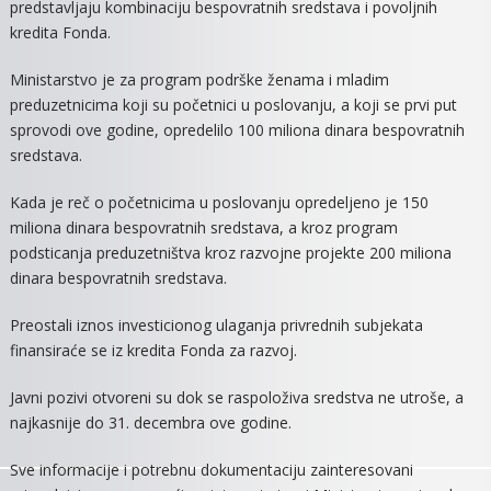
predstavljaju kombinaciju bespovratnih sredstava i povoljnih
kredita Fonda.
Ministarstvo je za program podrške ženama i mladim
preduzetnicima koji su početnici u poslovanju, a koji se prvi put
sprovodi ove godine, opredelilo 100 miliona dinara bespovratnih
sredstava.
Kada je reč o početnicima u poslovanju opredeljeno je 150
miliona dinara bespovratnih sredstava, a kroz program
podsticanja preduzetništva kroz razvojne projekte 200 miliona
dinara bespovratnih sredstava.
Preostali iznos investicionog ulaganja privrednih subjekata
finansiraće se iz kredita Fonda za razvoj.
Javni pozivi otvoreni su dok se raspoloživa sredstva ne utroše, a
najkasnije do 31. decembra ove godine.
Sve informacije i potrebnu dokumentaciju zainteresovani