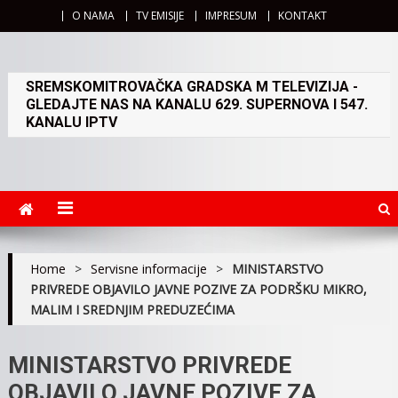
O NAMA
TV EMISIJE
IMPRESUM
KONTAKT
SREMSKOMITROVAČKA GRADSKA M TELEVIZIJA -
GLEDAJTE NAS NA KANALU 629. SUPERNOVA I 547.
KANALU IPTV
Home
>
Servisne informacije
>
MINISTARSTVO
PRIVREDE OBJAVILO JAVNE POZIVE ZA PODRŠKU MIKRO,
MALIM I SREDNJIM PREDUZEĆIMA
MINISTARSTVO PRIVREDE
OBJAVILO JAVNE POZIVE ZA