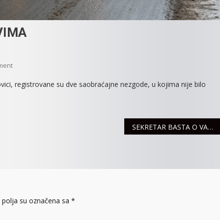
VIMA
On
ment
STANJE
vici, registrovane su dve saobraćajne nezgode, u kojima nije bilo
NA
SREMSKIM
PUTEVIMA
SEKRETAR BASTA O VAŽNIM PROJEKTIMA ZA RAZVOJ SPORTA U INĐIJI
polja su označena sa
*