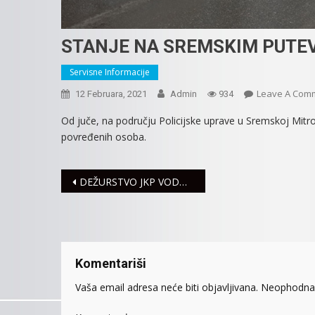
STANJE NA SREMSKIM PUTE
Servisne Informacije
Leave A Com
12 Februara, 2021
Admin
934
Od juče, na području Policijske uprave u Sremskoj Mitro
povređenih osoba.
Navigacija
DEŽURSTVO JKP VODOVOD TOKOM DRŽAVNOG PRAZNIKA
članaka
Komentariši
Vaša email adresa neće biti objavljivana.
Neophodna 