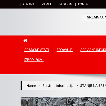
O NAMA
TV EMISIJE
IMPRESUM
KONTAKT
SREMSKOMI
GRADSKE VESTI
ZDRAVLJE
SERVISNE INFO
IZBORI 2024.
Home
>
Servisne informacije
>
STANJE NA SRE