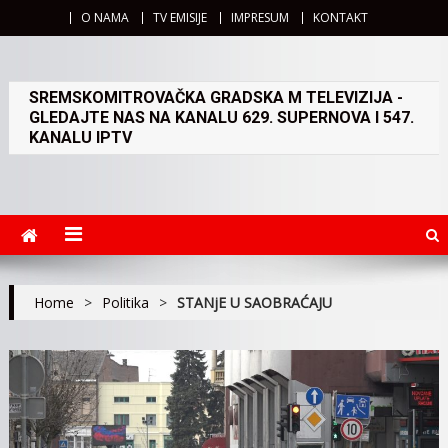
O NAMA
TV EMISIJE
IMPRESUM
KONTAKT
SREMSKOMITROVAČKA GRADSKA M TELEVIZIJA -
GLEDAJTE NAS NA KANALU 629. SUPERNOVA I 547.
KANALU IPTV
Home
>
Politika
>
STANjE U SAOBRAĆAJU