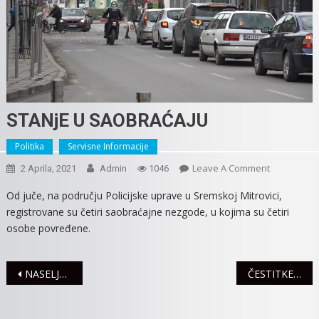
STANjE U SAOBRAĆAJU
Politika
Servisne Informacije
On
Leave A Comment
2 Aprila, 2021
Admin
1046
STANjE
Od juče, na području Policijske uprave u Sremskoj Mitrovici,
U
registrovane su četiri saobraćajne nezgode, u kojima su četiri
SAOBRAĆA
osobe povređene.
Navigacija
NASELJE KAMENJAR U PETAK, 2. APRILA BEZ VODE
ČESTITKE PREDSTAVNIKA POKRAJINSKE VLADE POVODOM GREGORIJANSKOG USKRSA
članaka