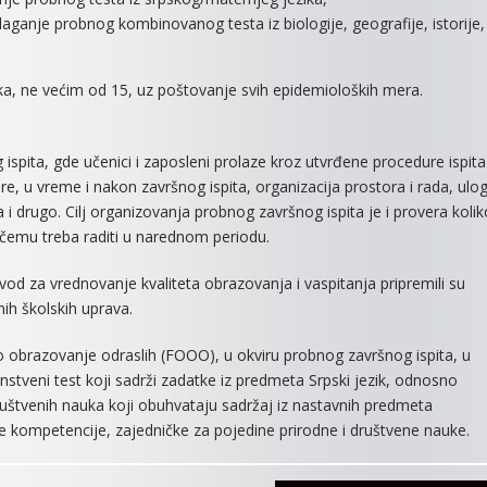
ZAVRŠNI
laganje probnog kombinovanog testa iz biologije, geografije, istorije,
ISPIT
ZA
OSNOVCE
ika, ne većim od 15, uz poštovanje svih epidemioloških mera.
 ispita, gde učenici i zaposleni prolaze kroz utvrđene procedure ispita
re, u vreme i nakon završnog ispita, organizacija prostora i rada, ulo
 i drugo. Cilj organizovanja probnog završnog ispita je i provera kolik
a čemu treba raditi u narednom periodu.
vod za vrednovanje kvaliteta obrazovanja i vaspitanja pripremili su
nih školskih uprava.
 obrazovanje odraslih (FOOO), u okviru probnog završnog ispita, u
instveni test koji sadrži zadatke iz predmeta Srpski jezik, odnosno
društvenih nauka koji obuhvataju sadržaj iz nastavnih predmeta
pšte kompetencije, zajedničke za pojedine prirodne i društvene nauke.