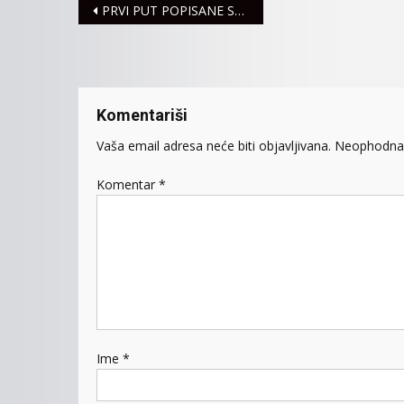
Navigacija
PRVI PUT POPISANE SVE ŽRTVE STRADALE TOKOM DRUGOG SVETSKOG RATA U SREMU
članaka
Komentariši
Vaša email adresa neće biti objavljivana.
Neophodna 
Komentar
*
Ime
*