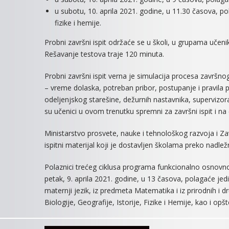
u subotu, 10. aprila 2021. godine, u 11.30 časova, po
fizike i hemije.
Probni završni ispit održaće se u školi, u grupama učen
Rešavanje testova traje 120 minuta.
Probni završni ispit verna je simulacija procesa završnog
– vreme dolaska, potreban pribor, postupanje i pravila p
odeljenjskog starešine, dežurnih nastavnika, supervizora
su učenici u ovom trenutku spremni za završni ispit i n
Ministarstvo prosvete, nauke i tehnološkog razvoja i Za
ispitni materijal koji je dostavljen školama preko nadlež
Polaznici trećeg ciklusa programa funkcionalno osnovno
petak, 9. aprila 2021. godine, u 13 časova, polagaće jed
maternji jezik, iz predmeta Matematika i iz prirodnih i 
Biologije, Geografije, Istorije, Fizike i Hemije, kao i o