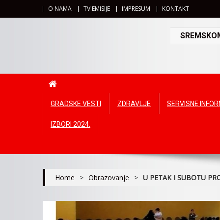
O NAMA
TV EMISIJE
IMPRESUM
KONTAKT
SREMSKOMI
GRADSKE VESTI
ZDRAVLJE
SERVISNE INFO
IZBORI 2024.
Home
>
Obrazovanje
>
U PETAK I SUBOTU PR