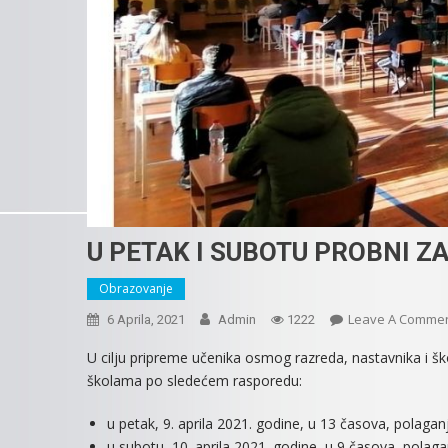
U PETAK I SUBOTU PROBNI Z
Obrazovanje
Leave A Comme
6 Aprila, 2021
Admin
1222
U cilju pripreme učenika osmog razreda, nastavnika i ško
školama po sledećem rasporedu:
u petak, 9. aprila 2021. godine, u 13 časova, polaga
u subotu, 10. aprila 2021. godine, u 9 časova, polag