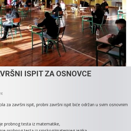
AVRŠNI ISPIT ZA OSNOVCE
On
nt
U
la za završni ispit, probni završni ispit biće održan u svim osnovnim
PETAK
I
SUBOTU
nje probnog testa iz matematike,
PROBNI
anje probnog testa iz srpskog/maternjeg jezika,