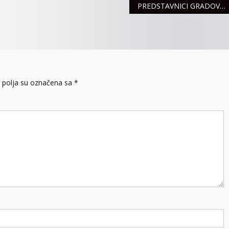
PREDSTAVNICI GRADOVA I OPŠTINA PROŠLI OBUKU ZA KORIŠĆENJE ŠALTERSKE APLIKACIJE, EZPSE I EDOSTAVA
polja su označena sa
*