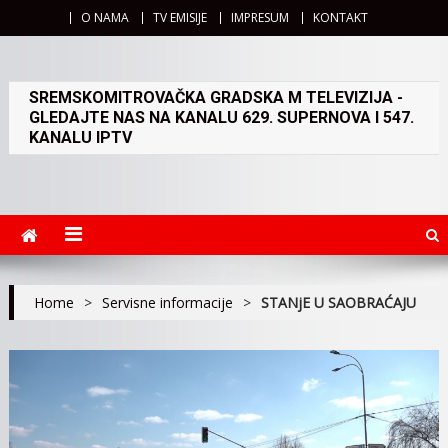
O NAMA
TV EMISIJE
IMPRESUM
KONTAKT
SREMSKOMITROVAČKA GRADSKA M TELEVIZIJA -
GLEDAJTE NAS NA KANALU 629. SUPERNOVA I 547.
KANALU IPTV
Home
>
Servisne informacije
>
STANjE U SAOBRAĆAJU