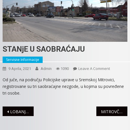
STANjE U SAOBRAĆAJU
Servisne Informacije
On
Leave A Comment
9 Aprila, 2021
Admin
1090
STANjE
Od juče, na području Policijske uprave u Sremskoj Mitrovici,
U
registrovane su tri saobraćajne nezgode, u kojima su povređene
SAOBRAĆA
tri osobe.
Navigacija
LOBANJA ORIJAŠKOG JELENA SA DELIMIČNO OČUVANIM ROGOVIMA DEO PRIRODNJAČKE POSTAVKE MUZEJA SREMA
MITROVČANI SE RADO ODAZVALI AKCIJI „POSADI SVOJ HLAD“
članaka