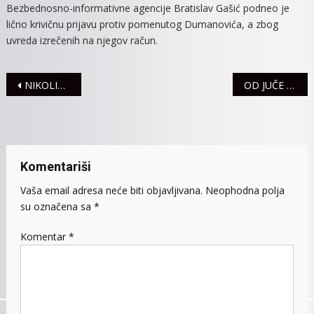
Bezbednosno-informativne agencije Bratislav Gašić podneo je
lično krivičnu prijavu protiv pomenutog Dumanovića, a zbog
uvreda izrečenih na njegov račun.
Navigacija
NIKOLINA LUKIĆ 25.000 VAKCINISANA MITROVČANKA
OD JUČE U SREMU TRI SAOBRAĆAJNE NEZGODE
članaka
Komentariši
Vaša email adresa neće biti objavljivana.
Neophodna polja
su označena sa
*
Komentar
*