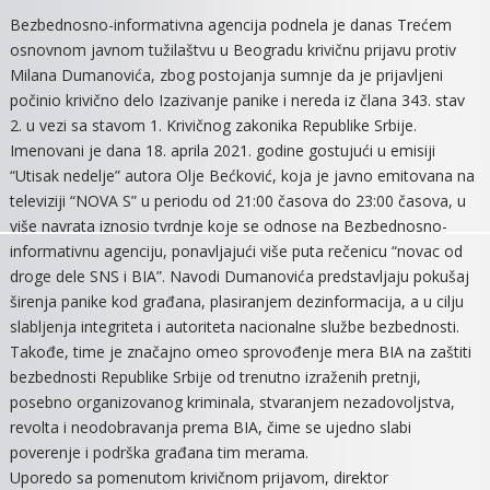
SAOPŠTEN
Bezbednosno-informativna agencija podnela je danas Trećem
ZA
osnovnom javnom tužilaštvu u Beogradu krivičnu prijavu protiv
JAVNOST
Milana Dumanovića, zbog postojanja sumnje da je prijavljeni
počinio krivično delo Izazivanje panike i nereda iz člana 343. stav
2. u vezi sa stavom 1. Krivičnog zakonika Republike Srbije.
Imenovani je dana 18. aprila 2021. godine gostujući u emisiji
“Utisak nedelje” autora Olje Bećković, koja je javno emitovana na
televiziji “NOVA S” u periodu od 21:00 časova do 23:00 časova, u
više navrata iznosio tvrdnje koje se odnose na Bezbednosno-
informativnu agenciju, ponavljajući više puta rečenicu “novac od
droge dele SNS i BIA”. Navodi Dumanovića predstavljaju pokušaj
širenja panike kod građana, plasiranjem dezinformacija, a u cilju
slabljenja integriteta i autoriteta nacionalne službe bezbednosti.
Takođe, time je značajno omeo sprovođenje mera BIA na zaštiti
bezbednosti Republike Srbije od trenutno izraženih pretnji,
posebno organizovanog kriminala, stvaranjem nezadovoljstva,
revolta i neodobravanja prema BIA, čime se ujedno slabi
poverenje i podrška građana tim merama.
Uporedo sa pomenutom krivičnom prijavom, direktor