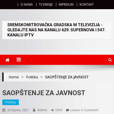
O NAMA
TV EMISIJE
IMPRESUM
KONTAKT
SREMSKOMITROVAČKA GRADSKA M TELEVIZIJA -
GLEDAJTE NAS NA KANALU 629. SUPERNOVA I 547.
KANALU IPTV
Home
>
Politika
>
SAOPŠTENJE ZA JAVNOST
SAOPŠTENJE ZA JAVNOST
Politika
On
Leave A Comment
20 Aprila, 2021
Admin
1016