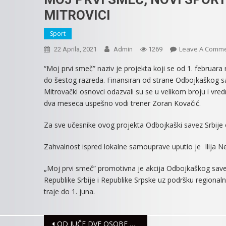
MITROVICI
Sport
Leave A Comm
22 Aprila, 2021
Admin
1269
“Moj prvi smeč” naziv je projekta koji se od 1. februara
do šestog razreda. Finansiran od strane Odbojkaškog sav
Mitrovački osnovci odazvali su se u velikom broju i vre
dva meseca uspešno vodi trener Zoran Kovačić.
Za sve učesnike ovog projekta Odbojkaški savez Srbij
Zahvalnost ispred lokalne samouprave uputio je Ilija N
„Moj prvi smeč” promotivna je akcija Odbojkaškog saveza
Republike Srbije i Republike Srpske uz podršku regionaln
traje do 1. juna.
Navigacija
OD JUČE DVE OSOBE POVREĐENE U SAOBRAĆAJNIM NEZGODAMA