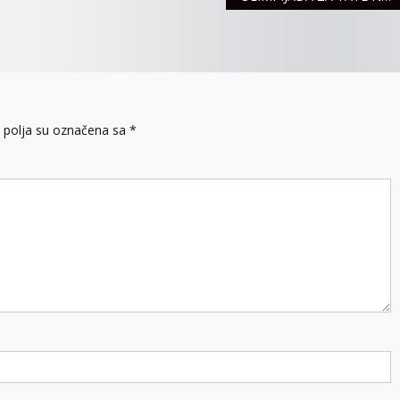
polja su označena sa
*