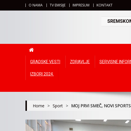
O NAMA
TV EMISIJE
IMPRESUM
KONTAKT
SREMSKOMI
GRADSKE VESTI
ZDRAVLJE
SERVISNE INFO
IZBORI 2024.
Home
>
Sport
>
MOJ PRVI SMEČ, NOVI SPORTS