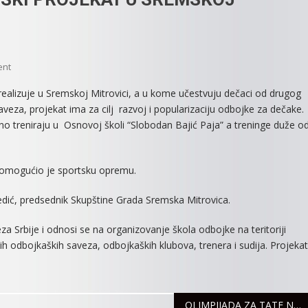
On
ent
MOJ
 realizuje u Sremskoj Mitrovici, a u kome učestvuju dečaci od drugog
PRVI
eza, projekat ima za cilj razvoj i popularizaciju odbojke za dečake.
SMEČ,
dno treniraju u Osnovoj školi “Slobodan Bajić Paja” a treninge duže o
NOVI
SPORTSKI
PROJEKAT
e omogućio je sportsku opremu.
U
SREMSKOJ
edić, predsednik Skupštine Grada Sremska Mitrovica.
MITROVICI
 Srbije i odnosi se na organizovanje škola odbojke na teritoriji
ih odbojkaških saveza, odbojkaških klubova, trenera i sudija. Projekat
OLIMPIJADA ZA TATE NA DAN PLANETE ZEMLJE