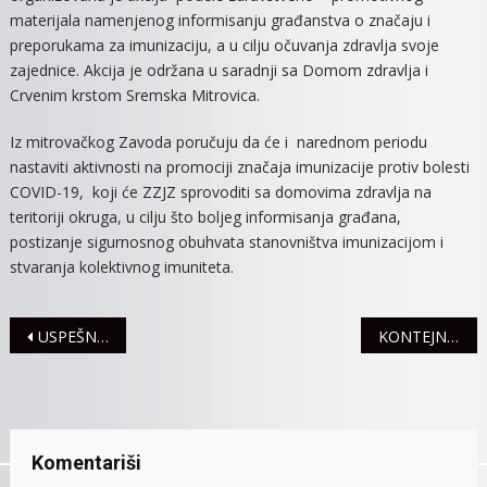
materijala namenjenog informisanju građanstva o značaju i
preporukama za imunizaciju, a u cilju očuvanja zdravlja svoje
zajednice. Akcija je održana u saradnji sa Domom zdravlja i
Crvenim krstom Sremska Mitrovica.
Iz mitrovačkog Zavoda poručuju da će i narednom periodu
nastaviti aktivnosti na promociji značaja imunizacije protiv bolesti
COVID-19, koji će ZZJZ sprovoditi sa domovima zdravlja na
teritoriji okruga, u cilju što boljeg informisanja građana,
postizanje sigurnosnog obuhvata stanovništva imunizacijom i
stvaranja kolektivnog imuniteta.
Navigacija
USPEŠNO ODRŽANO GRADSKO PRVENSTVO U ATLETICI
KONTEJNERI ZA STAKLO POSTAVLJENI NA VIŠE LOKACIJA U GRADU
članaka
Komentariši