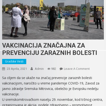
VAKCINACIJA ZNAČAJNA ZA
PREVENCIJU ZARAZNIH BOLESTI
Gradske Vesti
On
Leave A Comment
23 Aprila, 2021
Admin
982
VAKCINACIJ
Sa ciljem da se ukaže na značaj prevencije zaraznih bolesti
ZNAČAJNA
vakcinacijom, naročito u vreme pandemije COVID-19, Zavod za
ZA
javno zdravlje Sremska Mitrovica, obeležio je Evropsku nedelju
PREVENCIJU
vakcinacije.
ZARAZNIH
U sremskomitrovačkom naselju 29. novembar, kod tržnog centra,
BOLESTI
organizovana je akcija podele zdravstveno – promotivnog