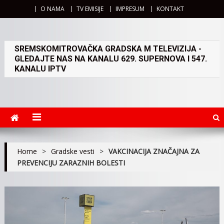
O NAMA
TV EMISIJE
IMPRESUM
KONTAKT
SREMSKOMITROVAČKA GRADSKA M TELEVIZIJA -
GLEDAJTE NAS NA KANALU 629. SUPERNOVA I 547.
KANALU IPTV
Home
>
Gradske vesti
>
VAKCINACIJA ZNAČAJNA ZA
PREVENCIJU ZARAZNIH BOLESTI