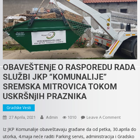
OBAVEŠTENjE O RASPOREDU RADA
SLUŽBI JKP “KOMUNALIJE”
SREMSKA MITROVICA TOKOM
USKRŠNjIH PRAZNIKA
Gradske Vesti
On
Leave A Comment
27 Aprila, 2021
Admin
1010
OBAVEŠTE
Iz JKP Komunalije obaveštavaju građane da od petka, 30.aprila do
O
utorka, 4.maja neće raditi Parking servis, administracija i Gradsko
RASPORE