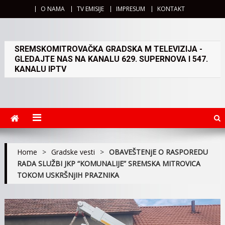
O NAMA
TV EMISIJE
IMPRESUM
KONTAKT
SREMSKOMITROVAČKA GRADSKA M TELEVIZIJA -
GLEDAJTE NAS NA KANALU 629. SUPERNOVA I 547.
KANALU IPTV
Home
>
Gradske vesti
>
OBAVEŠTENjE O RASPOREDU
RADA SLUŽBI JKP “KOMUNALIJE” SREMSKA MITROVICA
TOKOM USKRŠNjIH PRAZNIKA