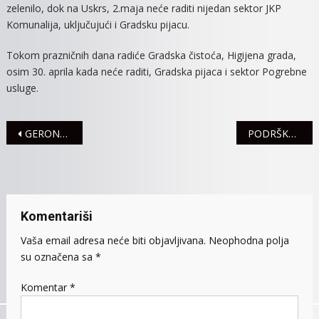
zelenilo, dok na Uskrs, 2.maja neće raditi nijedan sektor JKP
RADA
Komunalija, uključujući i Gradsku pijacu.
SLUŽBI
JKP
Tokom prazničnih dana radiće Gradska čistoća, Higijena grada,
“KOMUNALI
osim 30. aprila kada neće raditi, Gradska pijaca i sektor Pogrebne
SREMSKA
usluge.
MITROVIC
TOKOM
USKRŠNjI
Navigacija
GERONTOLOŠKI CENTAR U RUMI PRIMER ODGOVORNOG PONAŠANjA TOKOM EPIDEMIJE
PODRŠKA ŽENSKOM PREDUZETNIŠTVU SA SVIH NIVOA VLASTI
PRAZNIKA
članaka
Komentariši
Vaša email adresa neće biti objavljivana.
Neophodna polja
su označena sa
*
Komentar
*