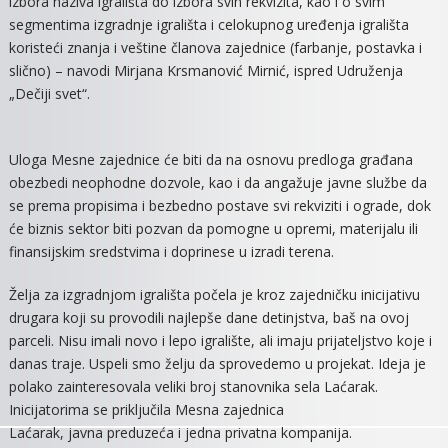
izbora naziva igrališta do izbora svih rekvizita, kao i o svim
segmentima izgradnje igrališta i celokupnog uređenja igrališta
koristeći znanja i veštine članova zajednice (farbanje, postavka i
slično) – navodi Mirjana Krsmanović Mirnić, ispred Udruženja
„Dečiji svet“.
Uloga Mesne zajednice će biti da na osnovu predloga građana
obezbedi neophodne dozvole, kao i da angažuje javne službe da
se prema propisima i bezbedno postave svi rekviziti i ograde, dok
će biznis sektor biti pozvan da pomogne u opremi, materijalu ili
finansijskim sredstvima i doprinese u izradi terena.
Želja za izgradnjom igrališta počela je kroz zajedničku inicijativu
drugara koji su provodili najlepše dane detinjstva, baš na ovoj
parceli. Nisu imali novo i lepo igralište, ali imaju prijateljstvo koje i
danas traje. Uspeli smo želju da sprovedemo u projekat. Ideja je
polako zainteresovala veliki broj stanovnika sela Laćarak.
Inicijatorima se priključila Mesna zajednica
Laćarak, javna preduzeća i jedna privatna kompanija.