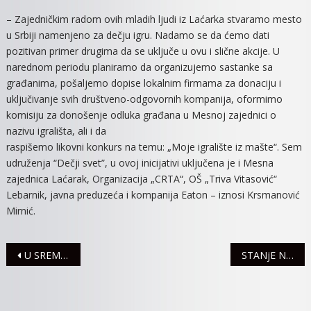
– Zajedničkim radom ovih mladih ljudi iz Laćarka stvaramo mesto
u Srbiji namenjeno za dečju igru. Nadamo se da ćemo dati
pozitivan primer drugima da se uključe u ovu i slične akcije. U
narednom periodu planiramo da organizujemo sastanke sa
građanima, pošaljemo dopise lokalnim firmama za donaciju i
uključivanje svih društveno-odgovornih kompanija, oformimo
komisiju za donošenje odluka građana u Mesnoj zajednici o
nazivu igrališta, ali i da
raspišemo likovni konkurs na temu: „Moje igralište iz mašte“. Sem
udruženja “Dečji svet”, u ovoj inicijativi uključena je i Mesna
zajednica Laćarak, Organizacija „CRTA“, OŠ „Triva Vitasović“
Lebarnik, javna preduzeća i kompanija Eaton – iznosi Krsmanović
Mirnić.
Navigacija
U SREMSKOJ MITROVICI PROMOVISANA AKCIJA „SPORT JE VAŽAN DA BI BIO ZDRAV I SNAŽAN“
STANjE NA SREMSKIM PUTEVIMA
članaka