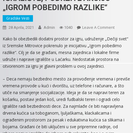
„IGROM POBEDIMO RAZLIKE“
Gradske Vesti
On
Leave A Comment
28 Aprila, 2021
Admin
1040
LAĆARAK
Kako bi obezbedili dodatni prostor za igru, udruženje „Dečiji svet“
DOBIJA
iz Sremske Mitrovice pokrenulo je inicijativu „Igrom pobedimo
NOVO
razlike“. Cilj je da se građani, mesna zajednica i lokalne firme
DEČIJE
udruže i naprave igralište u Laćarku. Nedostatak prostora na
IGRALIŠTE,
otvorenom za igru je glavni problem u ovoj zajednici.
PODRŽITE
AKCIJU
– Deca nemaju bezbedno mesto za provođenje vremena i previše
„IGROM
vremena provode u kući i dvorištu, uz telefone i računare, a što
POBEDIM
utiče na smanjenje socijalizacije. Ideja je da se napravi teren za
RAZLIKE“
košarku, postavi jedan koš, uredi fudbalski teren i ogradi celo
igralište radi bezbednosti dece. Za najmlađe će biti napravljena
drvena kućica sa toboganom, ljuljaškama, klackalicama i
ograđenim prostorom za pesak i edukativna kućica sa slikama i
bojama. Građani će biti uključeni u sve pripremne radnje, od