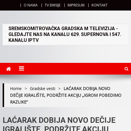
O NAMA
TV EMISIJE
IMPRESUM
KONTAKT
SREMSKOMITROVAČKA GRADSKA M TELEVIZIJA -
GLEDAJTE NAS NA KANALU 629. SUPERNOVA I 547.
KANALU IPTV
Home
>
Gradske vesti
>
LAĆARAK DOBIJA NOVO
DEČIJE IGRALIŠTE, PODRŽITE AKCIJU „IGROM POBEDIMO
RAZLIKE“
LAĆARAK DOBIJA NOVO DEČIJE
IGRALIŠTE, PODRŽITE AKCIJU