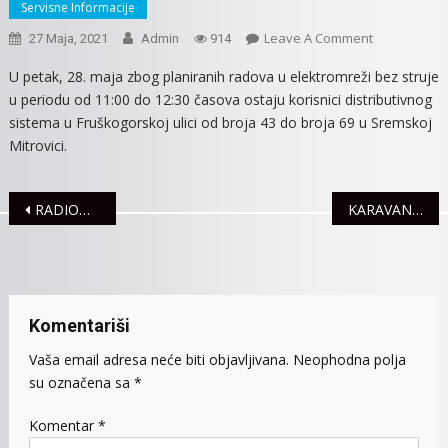
Servisne Informacije
On
Leave A Comment
27 Maja, 2021
Admin
914
DEO
U petak, 28. maja zbog planiranih radova u elektromreži bez struje
FRUŠKOGOR
u periodu od 11:00 do 12:30 časova ostaju korisnici distributivnog
ULICE
sistema u Fruškogorskoj ulici od broja 43 do broja 69 u Sremskoj
U
Mitrovici.
GRADU
SUTRA
BEZ
Navigacija
RADIONICA „PESMA MOŽE SVE“ POVODOM 64. ROĐENDANA DEČJEG ODELJENJA BIBLIOTEKE
KARAVAN PRIJATELJSTVA STIGAO I U SREMSKU MITROVICU
STRUJE
članaka
Komentariši
Vaša email adresa neće biti objavljivana.
Neophodna polja
su označena sa
*
Komentar
*