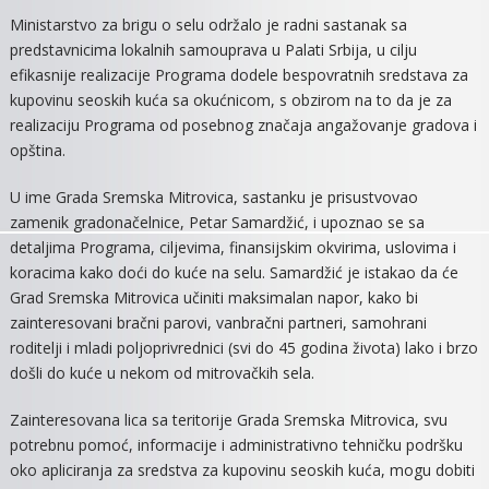
PODSTICAJI
Ministarstvo za brigu o selu održalo je radni sastanak sa
ZA
predstavnicima lokalnih samouprava u Palati Srbija, u cilju
RAZVOJ
efikasnije realizacije Programa dodele bespovratnih sredstava za
SELA
kupovinu seoskih kuća sa okućnicom, s obzirom na to da je za
realizaciju Programa od posebnog značaja angažovanje gradova i
opština.
U ime Grada Sremska Mitrovica, sastanku je prisustvovao
zamenik gradonačelnice, Petar Samardžić, i upoznao se sa
detaljima Programa, ciljevima, finansijskim okvirima, uslovima i
koracima kako doći do kuće na selu. Samardžić je istakao da će
Grad Sremska Mitrovica učiniti maksimalan napor, kako bi
zainteresovani bračni parovi, vanbračni partneri, samohrani
roditelji i mladi poljoprivrednici (svi do 45 godina života) lako i brzo
došli do kuće u nekom od mitrovačkih sela.
Zainteresovana lica sa teritorije Grada Sremska Mitrovica, svu
potrebnu pomoć, informacije i administrativno tehničku podršku
oko apliciranja za sredstva za kupovinu seoskih kuća, mogu dobiti