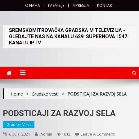
O NAMA
TV EMISIJE
IMPRESUM
KONTAKT
SREMSKOMITROVAČKA GRADSKA M TELEVIZIJA -
GLEDAJTE NAS NA KANALU 629. SUPERNOVA I 547.
KANALU IPTV
Home
>
Gradske vesti
>
PODSTICAJI ZA RAZVOJ SELA
PODSTICAJI ZA RAZVOJ SELA
Gradske Vesti
On
Leave A Comment
6 Jula, 2021
Admin
1012