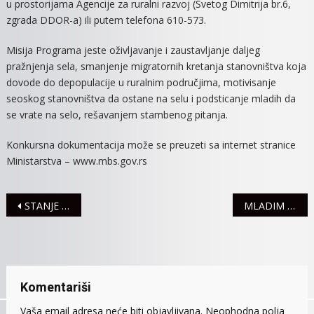
u prostorijama Agencije za ruralni razvoj (Svetog Dimitrija br.6,
zgrada DDOR-a) ili putem telefona 610-573.
Misija Programa jeste oživljavanje i zaustavljanje daljeg
pražnjenja sela, smanjenje migratornih kretanja stanovništva koja
dovode do depopulacije u ruralnim područjima, motivisanje
seoskog stanovništva da ostane na selu i podsticanje mladih da
se vrate na selo, rešavanjem stambenog pitanja.
Konkursna dokumentacija može se preuzeti sa internet stranice
Ministarstva – www.mbs.gov.rs
Navigacija
STANJE NA SREMSKIM PUTEVIMA
MLADIM POLJOPRIVREDNICIMA U VOJVODINI BESPOVRATNO 200 MILIONA DINARA
članaka
Komentariši
Vaša email adresa neće biti objavljivana.
Neophodna polja