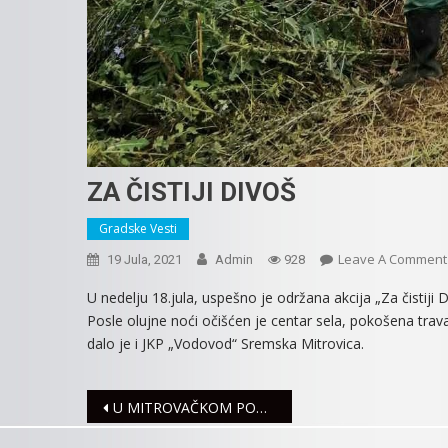
ZA ČISTIJI DIVOŠ
Gradske Vesti
Leave A Comment
19 Jula, 2021
Admin
928
U nedelju 18.jula, uspešno je održana akcija „Za čistiji
Posle olujne noći očišćen je centar sela, pokošena trava 
dalo je i JKP „Vodovod“ Sremska Mitrovica.
Navigacija
U MITROVAČKOM PORODILIŠTU PRETHODNE NEDELJE ROĐENE 32 BEBE
članaka