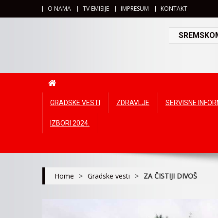
O NAMA
TV EMISIJE
IMPRESUM
KONTAKT
SREMSKOMI
GRADSKE VESTI
ZDRAVLJE
SERVISNE INFO
IZBORI 2024.
Home
>
Gradske vesti
>
ZA ČISTIJI DIVOŠ