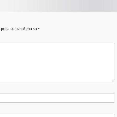
polja su označena sa
*