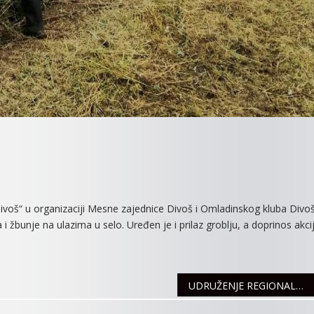
On
ZA
 Divoš“ u organizaciji Mesne zajednice Divoš i Omladinskog kluba Divoš
ČISTIJI
i žbunje na ulazima u selo. Uređen je i prilaz groblju, a doprinos akcij
DIVOŠ
UDRUŽENJE REGIONALNE INICIJATIVE SREMA DOBILO PODRŠKU U OKVIRU ŠVAJCARSKOG PROJEKTA ACT