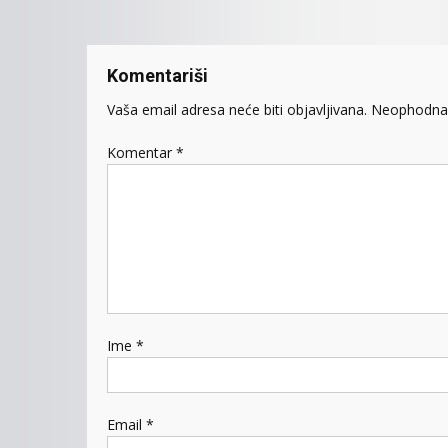
Komentariši
Vaša email adresa neće biti objavljivana.
Neophodna 
Komentar
*
Ime
*
Email
*