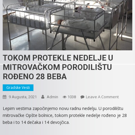
TOKOM PROTEKLE NEDELJE U
MITROVAČKOM PORODILIŠTU
ROĐENO 28 BEBA
Gradske Vesti
On
Leave A Comment
9 Augusta, 2021
Admin
1038
TOKOM
Lepim vestima započinjemo novu radnu nedelju. U porodilištu
PROTEKL
mitrovačke Opšte bolnice, tokom protekle nedelje rođeno je 28
NEDELJE
beba i to 14 dečaka i 14 devojčica.
U
MITROV