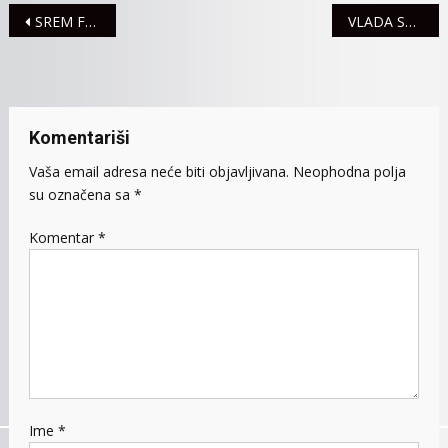
PORODIL
Navigacija
SREM FOLK FEST 13. i 14. AVGUSTA NA ŽITNOM TRGU
VLADA SRBIJE NALOŽILA PREDUZIMANJE MERA ZA ISKORENJIVANJE STRADANJA DIVLJIH PTICA
ROĐENO
28
članaka
BEBA
Komentariši
Vaša email adresa neće biti objavljivana.
Neophodna polja
su označena sa
*
Komentar
*
Ime
*