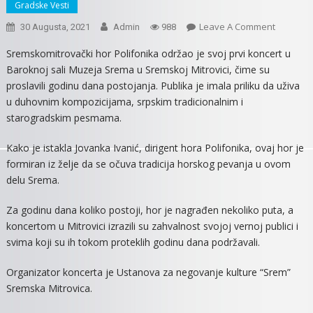
Gradske Vesti
On
Leave A Comment
30 Augusta, 2021
Admin
988
HOR
Sremskomitrovački hor Polifonika održao je svoj prvi koncert u
POLIFON
Baroknoj sali Muzeja Srema u Sremskoj Mitrovici, čime su
ODRŽAO
proslavili godinu dana postojanja. Publika je imala priliku da uživa
SVOJ
u duhovnim kompozicijama, srpskim tradicionalnim i
PRVI
starogradskim pesmama.
KONCER
Kako je istakla Jovanka Ivanić, dirigent hora Polifonika, ovaj hor je
formiran iz želje da se očuva tradicija horskog pevanja u ovom
delu Srema.
Za godinu dana koliko postoji, hor je nagrađen nekoliko puta, a
koncertom u Mitrovici izrazili su zahvalnost svojoj vernoj publici i
svima koji su ih tokom proteklih godinu dana podržavali.
Organizator koncerta je Ustanova za negovanje kulture “Srem”
Sremska Mitrovica.