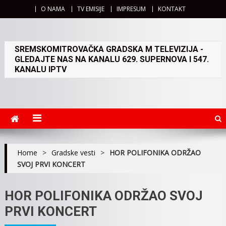
O NAMA
TV EMISIJE
IMPRESUM
KONTAKT
SREMSKOMITROVAČKA GRADSKA M TELEVIZIJA -
GLEDAJTE NAS NA KANALU 629. SUPERNOVA I 547.
KANALU IPTV
Home
>
Gradske vesti
>
HOR POLIFONIKA ODRŽAO
SVOJ PRVI KONCERT
HOR POLIFONIKA ODRŽAO SVOJ
PRVI KONCERT