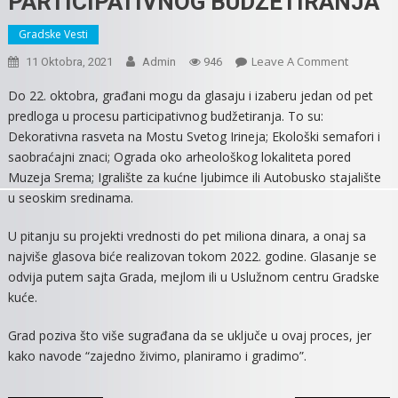
PARTICIPATIVNOG BUDŽETIRANJA
Gradske Vesti
On
Leave A Comment
11 Oktobra, 2021
Admin
946
GLASAJTE
Do 22. oktobra, građani mogu da glasaju i izaberu jedan od pet
ZA
predloga u procesu participativnog budžetiranja. To su:
NEKI
Dekorativna rasveta na Mostu Svetog Irineja; Ekološki semafori i
OD
saobraćajni znaci; Ograda oko arheološkog lokaliteta pored
PET
Muzeja Srema; Igralište za kućne ljubimce ili Autobusko stajalište
PROJEKA
u seoskim sredinama.
U
OKVIRU
U pitanju su projekti vrednosti do pet miliona dinara, a onaj sa
PARTICI
najviše glasova biće realizovan tokom 2022. godine. Glasanje se
BUDŽETI
odvija putem sajta Grada, mejlom ili u Uslužnom centru Gradske
kuće.
Grad poziva što više sugrađana da se uključe u ovaj proces, jer
kako navode “zajedno živimo, planiramo i gradimo”.