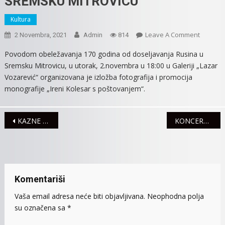
SREMSKU MITROVICU
Kultura
On
Leave A Comment
2 Novembra, 2021
Admin
814
IZLOŽBA
Povodom obeležavanja 170 godina od doseljavanja Rusina u
POVOD
Sremsku Mitrovicu, u utorak, 2.novembra u 18:00 u Galeriji „Lazar
170
Vozarević“ organizovana je izložba fotografija i promocija
GODINA
monografije „Ireni Kolesar s poštovanjem“.
OD
DOSELJA
RUSINA
Navigacija
KAZNE ZBOG VOŽNjE POD UTICAJEM ALKOHOLA
KONCERT KLAVIRSKOG DUA 2G U PETAK U GALERIJI
U
SREMSK
članaka
MITROV
Komentariši
Vaša email adresa neće biti objavljivana.
Neophodna polja
su označena sa
*