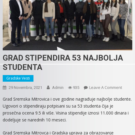
GRAD STIPENDIRA 53 NAJBOLJA
STUDENTA
Gradske Vesti
On
Leave A Comment
29 Novembra, 2021
Admin
935
GRAD
Grad Sremska Mitrovica i ove godine nagrađuje najbolje studente.
STIPEN
Ugovori o stipendiraju potpisani su sa 53 studenta čija je
53
prosečna ocena 9.5 ili više. Visina stipendije iznosi 11.000 dinara i
NAJBOL
dodeljuje se narednih 10 meseci.
STUDE
Grad Sremska Mitrovca i Gradska uprava za obrazovanje