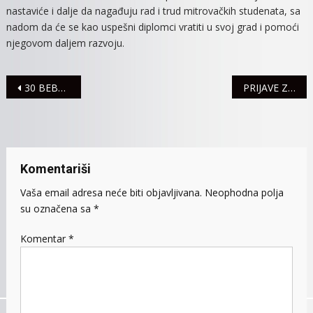
nastaviće i dalje da nagađuju rad i trud mitrovačkih studenata, sa
nadom da će se kao uspešni diplomci vratiti u svoj grad i pomoći
njegovom daljem razvoju.
Navigacija
30 BEBA ROĐENO U MITROVAČKOM PORODILIŠTU
PRIJAVE ZA “NOVOGODIŠNJU ULICU” SU U TOKU
članaka
Komentariši
Vaša email adresa neće biti objavljivana.
Neophodna polja
su označena sa
*
Komentar
*