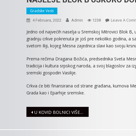
Gradske Vesti
Leave A Com
4 Februara, 2022
Admin
1238
Jedno od najvećih naselja u Sremskoj Mitrovici Blok B, u
gradnju crkve pokrenuta je još pre nekoliko godina, a s
svetom Iliji, kojeg Mesna zajednica slavi kao svoju krsn
Prema rečima Dragana Božića, predsednika Sveta Mesne
tradicija i kultura srpskog naroda, a svoj blagoslov za
sremski gospodin Vasilije.
Crkva će biti finansirana od strane građana, kumova M
Grada kao i Eparhije sremske.
Navigacija
U KOVID BOLNICI VIŠE OD 100 PACIJENATA
članaka