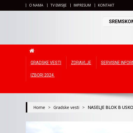
O NAMA
TV EMISIJE
IMPRESUM
KONTAKT
SREMSKOMI
GRADSKE VESTI
ZDRAVLJE
SERVISNE INFO
IZBORI 2024.
Home
>
Gradske vesti
>
NASELJE BLOK B USK