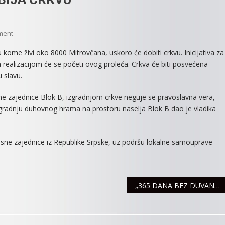
On
ment
NASELJE
 kome živi oko 8000 Mitrovčana, uskoro će dobiti crkvu. Inicijativa za
BLOK
a realizacijom će se početi ovog proleća. Crkva će biti posvećena
B
u slavu.
USKORO
DOBIJA
 zajednice Blok B, izgradnjom crkve neguje se pravoslavna vera,
CRKVU
 izgradnju duhovnog hrama na prostoru naselja Blok B dao je vladika
esne zajednice iz Republike Srpske, uz podršu lokalne samouprave
„365 DANA BEZ DUVANA“ OVOGODIŠNJA KAMPANJA NACIONALNOG DANA BEZ DUVANA