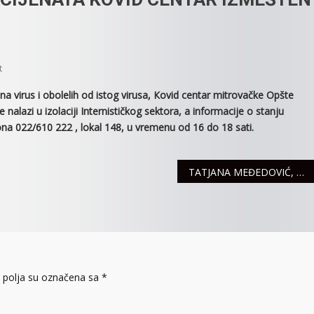
On
t
ZBOG
virus i obolelih od istog virusa, Кovid centar mitrovačke Opšte
SMANJENOG
 nalazi u izolaciji Internističkog sektora, a informacije o stanju
BROJA
efona 022/610 222 , lokal 148, u vremenu od 16 do 18 sati.
PACIJENATA
KOVID
CENTAR
TATJANA MEĐEDOVIĆ, NOVINARKA GRADSKE M TELEVIZIJE DOBITNICA NAGRADE “DIMITRIJE FRUŠIĆ” ￼
IZMEŠTEN
IZ
HIRUŠKOG
BLOKA
polja su označena sa
*