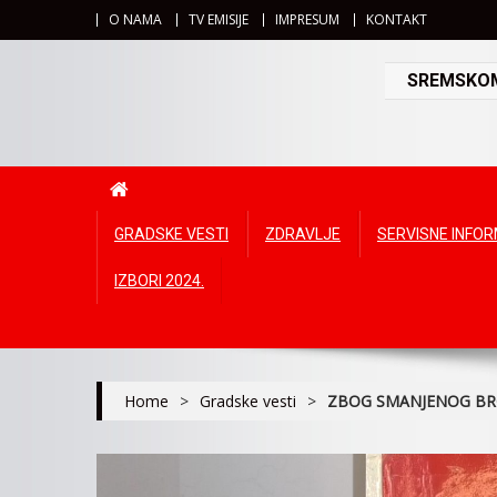
O NAMA
TV EMISIJE
IMPRESUM
KONTAKT
SREMSKOMI
GRADSKE VESTI
ZDRAVLJE
SERVISNE INFO
IZBORI 2024.
Home
>
Gradske vesti
>
ZBOG SMANJENOG BRO