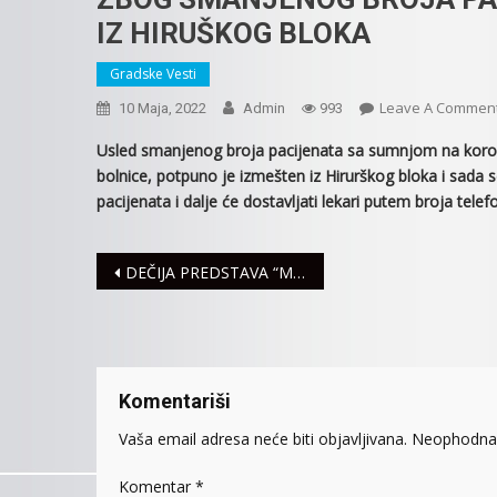
IZ HIRUŠKOG BLOKA
Gradske Vesti
Leave A Commen
10 Maja, 2022
Admin
993
Usled smanjenog broja pacijenata sa sumnjom na korona 
bolnice, potpuno je izmešten iz Hirurškog bloka i sada se
pacijenata i dalje će dostavljati lekari putem broja tel
Navigacija
DEČIJA PREDSTAVA “MAŠA I MEDVED”
članaka
Komentariši
Vaša email adresa neće biti objavljivana.
Neophodna 
Komentar
*