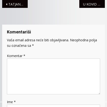
Navigacija
TATJANA MEĐEDOVIĆ, NOVINARKA GRADSKE M TELEVIZIJE DOBITNICA NAGRADE “DIMITRIJE FRUŠIĆ” ￼
U KOVID AMBULANTI PREGLEDANO 25 PACIJENATA
članaka
Komentariši
Vaša email adresa neće biti objavljivana.
Neophodna polja
su označena sa
*
Komentar
*
Ime
*