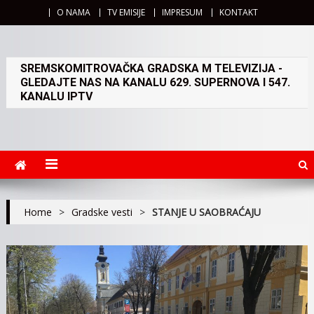
O NAMA
TV EMISIJE
IMPRESUM
KONTAKT
SREMSKOMITROVAČKA GRADSKA M TELEVIZIJA -
GLEDAJTE NAS NA KANALU 629. SUPERNOVA I 547.
KANALU IPTV
Home
>
Gradske vesti
>
STANJE U SAOBRAĆAJU