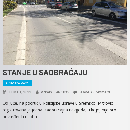
STANJE U SAOBRAĆAJU
Gradske Vesti
On
Leave A Comment
11 Maja, 2022
Admin
1035
STANJE
Od juče, na području Policijske uprave u Sremskoj Mitrovici
U
registrovana je jedna saobraćajna nezgoda, u kojoj nije bilo
SAOBRAĆA
povređenih osoba.