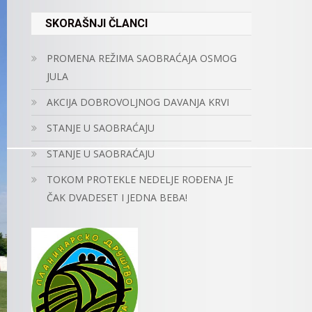
SKORAŠNJI ČLANCI
PROMENA REŽIMA SAOBRAĆAJA OSMOG
JULA
AKCIJA DOBROVOLJNOG DAVANJA KRVI
STANJE U SAOBRAĆAJU
STANJE U SAOBRAĆAJU
TOKOM PROTEKLE NEDELJE ROĐENA JE
ČAK DVADESET I JEDNA BEBA!