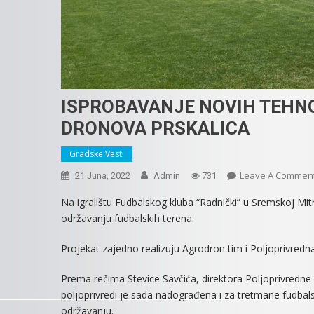
ISPROBAVANJE NOVIH TEHN
DRONOVA PRSKALICA
Gradske Vesti
Leave A Commen
21 Juna, 2022
Admin
731
Na igralištu Fudbalskog kluba “Radnički” u Sremskoj Mi
održavanju fudbalskih terena.
Projekat zajedno realizuju Agrodron tim i Poljoprivredn
Prema rečima Stevice Savčića, direktora Poljoprivredne
poljoprivredi je sada nadograđena i za tretmane fudba
održavanju.