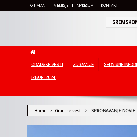
O NAMA
TV EMISIJE
IMPRESUM
KONTAKT
SREMSKOMI
GRADSKE VESTI
ZDRAVLJE
SERVISNE INFO
IZBORI 2024.
Home
>
Gradske vesti
>
ISPROBAVANJE NOVIH