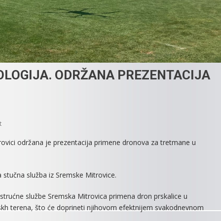
OLOGIJA. ODRŽANA PREZENTACIJA
On
t
ISPROBAVANJE
trovici održana je prezentacija primene dronova za tretmane u
NOVIH
TEHNOLOGIJA.
ODRŽANA
a stučna služba iz Sremske Mitrovice.
PREZENTACIJA
DRONOVA
 strućne službe Sremska Mitrovica primena dron prskalice u
PRSKALICA
lskh terena, što će doprineti njihovom efektnijem svakodnevnom