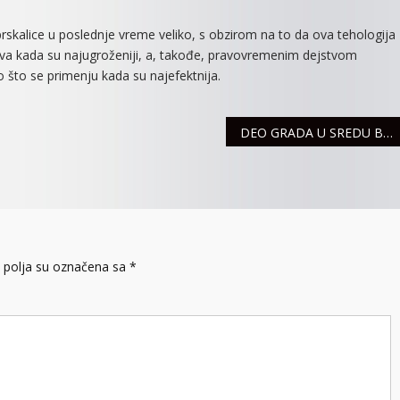
prskalice u poslednje vreme veliko, s obzirom na to da ova tehologija
va kada su najugroženiji, a, takođe, pravovremenim dejstvom
 što se primenju kada su najefektnija.
DEO GRADA U SREDU BEZ VODE
polja su označena sa
*