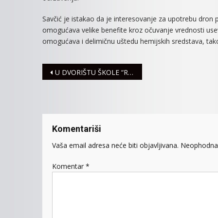
Savčić je istakao da je interesovanje za upotrebu dron 
omogućava velike benefite kroz očuvanje vrednosti use
omogućava i delimičnu uštedu hemijskih sredstava, tako
Navigacija
U DVORIŠTU ŠKOLE “RADIVOJ POPOVIĆ” OTVORENO SENZORNO IGRALIŠTE
članaka
Komentariši
Vaša email adresa neće biti objavljivana.
Neophodna 
Komentar
*