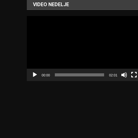
VIDEO NEDELJE
Video
Player
00:00
02:01