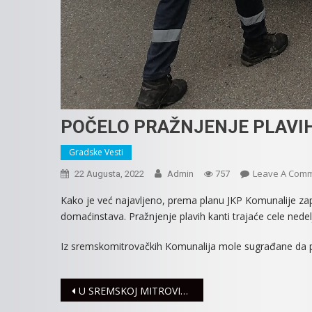
POČELO PRAŽNJENJE PLAVIH
Gradske Vesti
Leave A Com
22 Augusta, 2022
Admin
757
Kako je već najavljeno, prema planu JKP Komunalije zap
domaćinstava. Pražnjenje plavih kanti trajaće cele nede
Iz sremskomitrovačkih Komunalija mole sugrađane da p
Navigacija
U SREMSKOJ MITROVICI 27 NOVOZARAŽENIH VIRUSOM KORONA