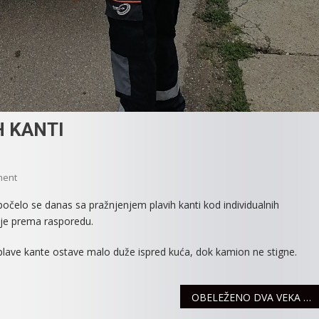
 KANTI
On
ment
POČELO
očelo se danas sa pražnjenjem plavih kanti kod individualnih
PRAŽNJENJE
lje prema rasporedu.
PLAVIH
KANTI
lave kante ostave malo duže ispred kuća, dok kamion ne stigne.
OBELEŽENO DVA VEKA MALE MITROVICE