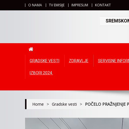
O NAMA
TV EMISIJE
IMPRESUM
KONTAKT
SREMSKOMI
GRADSKE VESTI
ZDRAVLJE
SERVISNE INFO
IZBORI 2024.
Home
>
Gradske vesti
>
POČELO PRAŽNJENJE P