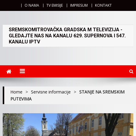
O NAMA
TV EMISIJE
IMPRESUM
KONTAKT
SREMSKOMITROVAČKA GRADSKA M TELEVIZIJA -
GLEDAJTE NAS NA KANALU 629. SUPERNOVA I 547.
KANALU IPTV
Home
>
Servisne informacije
>
STANJE NA SREMSKIM
PUTEVIMA