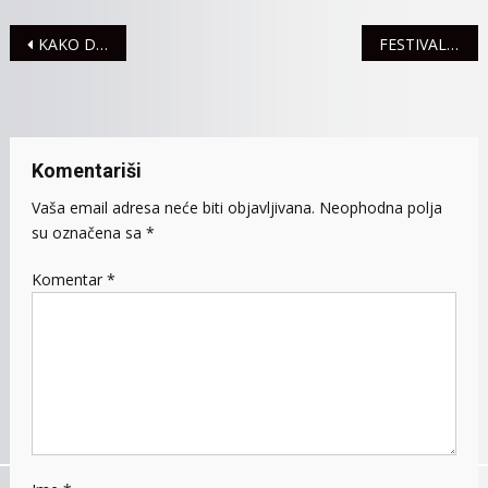
Navigacija
KAKO DO POSTUPKA UVERENJA O PROSEČNIM PRIMANJIMA PO ČLANOVIMA DOMAĆINSTVA
FESTIVAL BESEDNIŠTVA OSUĐENIH LICA
članaka
Komentariši
Vaša email adresa neće biti objavljivana.
Neophodna polja
su označena sa
*
Komentar
*