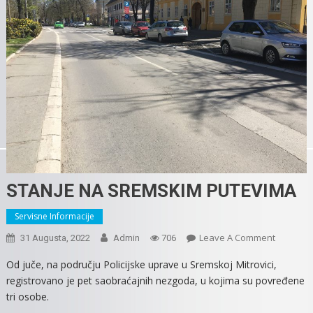
STANJE NA SREMSKIM PUTEVIMA
Servisne Informacije
On
Leave A Comment
31 Augusta, 2022
Admin
706
STANJE
Od juče, na području Policijske uprave u Sremskoj Mitrovici,
NA
registrovano je pet saobraćajnih nezgoda, u kojima su povređene
SREMSK
tri osobe.
PUTEVIM