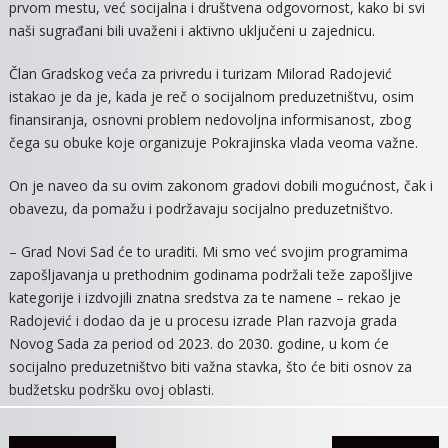
prvom mestu, već socijalna i društvena odgovornost, kako bi svi
naši sugrađani bili uvaženi i aktivno uključeni u zajednicu.
Član Gradskog veća za privredu i turizam Milorad Radojević
istakao je da je, kada je reč o socijalnom preduzetništvu, osim
finansiranja, osnovni problem nedovoljna informisanost, zbog
čega su obuke koje organizuje Pokrajinska vlada veoma važne.
On je naveo da su ovim zakonom gradovi dobili mogućnost, čak i
obavezu, da pomažu i podržavaju socijalno preduzetništvo.
– Grad Novi Sad će to uraditi. Mi smo već svojim programima
zapošljavanja u prethodnim godinama podržali teže zapošljive
kategorije i izdvojili znatna sredstva za te namene – rekao je
Radojević i dodao da je u procesu izrade Plan razvoja grada
Novog Sada za period od 2023. do 2030. godine, u kom će
socijalno preduzetništvo biti važna stavka, što će biti osnov za
budžetsku podršku ovoj oblasti.