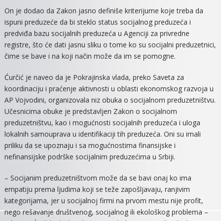
On je dodao da Zakon jasno definiše kriterijume koje treba da
ispuni preduzeće da bi steklo status socijalnog preduzeća i
predviđa bazu socijalnih preduzeća u Agenciji za privredne
registre, što će dati jasnu sliku o tome ko su socijalni preduzetnici,
čime se bave i na koji način može da im se pomogne.
Ćurčić je naveo da je Pokrajinska vlada, preko Saveta za
koordinaciju i praćenje aktivnosti u oblasti ekonomskog razvoja u
AP Vojvodini, organizovala niz obuka o socijalnom preduzetništvu.
Učesnicima obuke je predstavljen Zakon o socijalnom
preduzetništvu, kao i mogućnosti socijalnih preduzeća i uloga
lokalnih samouprava u identifikaciji tih preduzeća. Oni su imali
priliku da se upoznaju i sa mogućnostima finansijske i
nefinansijske podrške socijalnim preduzećima u Srbiji.
– Socijanim preduzetništvom može da se bavi onaj ko ima
empatiju prema ljudima koji se teže zapošljavaju, ranjivim
kategorijama, jer u socijalnoj firmi na prvom mestu nije profit,
nego rešavanje društvenog, socijalnog ili ekološkog problema –