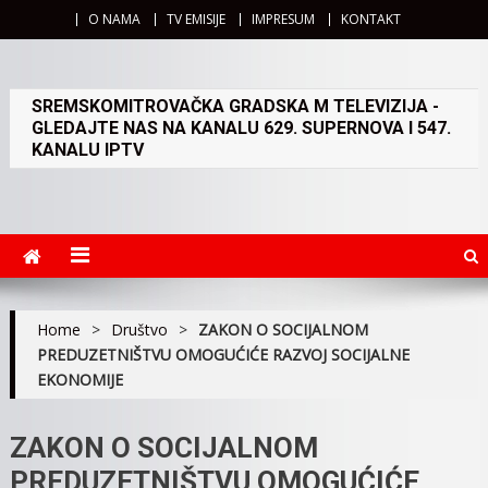
O NAMA
TV EMISIJE
IMPRESUM
KONTAKT
SREMSKOMITROVAČKA GRADSKA M TELEVIZIJA -
GLEDAJTE NAS NA KANALU 629. SUPERNOVA I 547.
KANALU IPTV
Home
>
Društvo
>
ZAKON O SOCIJALNOM
PREDUZETNIŠTVU OMOGUĆIĆE RAZVOJ SOCIJALNE
EKONOMIJE
ZAKON O SOCIJALNOM
PREDUZETNIŠTVU OMOGUĆIĆE