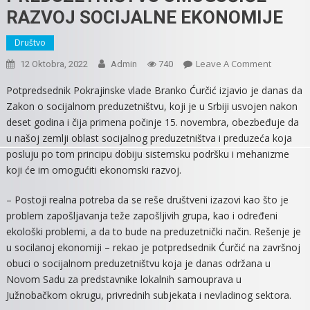
RAZVOJ SOCIJALNE EKONOMIJE
Društvo
On
Leave A Comment
12 Oktobra, 2022
Admin
740
ZAKON
Potpredsednik Pokrajinske vlade Branko Ćurčić izjavio je danas da
O
Zakon o socijalnom preduzetništvu, koji je u Srbiji usvojen nakon
SOCIJAL
deset godina i čija primena počinje 15. novembra, obezbeđuje da
PREDUZE
u našoj zemlji oblast socijalnog preduzetništva i preduzeća koja
OMOGUĆ
posluju po tom principu dobiju sistemsku podršku i mehanizme
RAZVOJ
koji će im omogućiti ekonomski razvoj.
SOCIJALN
EKONOMI
– Postoji realna potreba da se reše društveni izazovi kao što je
problem zapošljavanja teže zapošljivih grupa, kao i određeni
ekološki problemi, a da to bude na preduzetnički način. Rešenje je
u socilanoj ekonomiji – rekao je potpredsednik Ćurčić na završnoj
obuci o socijalnom preduzetništvu koja je danas održana u
Novom Sadu za predstavnike lokalnih samouprava u
Južnobačkom okrugu, privrednih subjekata i nevladinog sektora.