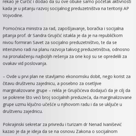
rekao je Ćurčić i dodao da su ove obuke samo početak aktivnosti
kada je u pitanju razvoj socijalnog preduzetništva na teritoriji AP
Vojvodine.
Pomoćnica ministra za rad, zapošljavanje, boračka i socijalna
pitanja prof. dr Sandra Grujičić istakla je da je na republičkom
nivou formiran Savet za socijalno preduzetništvo, te da se
intenzivno radi na planu razvoja takvog preduzetništva, odnosno
na pronalaženju najboljih rešenja za one koji su se opredelili za
ovakav vid poslovanja.
– Ovde u prvi plan ne stavljamo ekonomsku dobit, nego korist za
čitavu društvenu zajednicu, a posebno za osetljive
marginalizovane grupe – rekla je Grujičićeva dodajući da je cilj da
se pokrene što veći broj socijalnih preduzeća, da marginalizovane
grupe uzmu ključno učešće u njihovom radu i da se uključe u
društvenu zajednicu.
Pokrajinski sekretar za privredu i turizam dr Nenad Ivanišević
kazao je da je ideja da se na osnovu Zakona o socijalnom