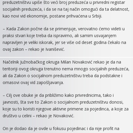
preduzetništvu upiše što veći broj preduzeća u privredni registar
socijalnih preduzeća, i da se na taj način omogući da ta delatnost,
kao novi vid ekonomije, postane prihvaćena u Srbiji.
– Kada Zakon počne da se primenjuje, verovatno ćemo videti u
praksi stvari koje treba da ispravimo, ali samim usvajanjem
napravljen je veliki iskorak, jer se više od deset godina čekalo na
ovaj zakon – rekao je Ivanišević.
Načelnik Južnobačkog okruga Milan Novaković rekao je da na
teritoriji ovog okruga trenutno nema mnogo socijalnih preduzeća,
ali da Zakon o socijalnom preduzetništvu treba da podstakne i
omasovi ovaj vid zapošljavanja.
– Cilj ove obuke je da približimo kako privrednicima, tako i
javnosti, šta sve to Zakon o socijalnom preduzetništvu donosi,
koje su to koristi njegove aktivne primene za pojedinca, a koje za
društvo u celini – rekao je Novaković.
On je dodao da je ovde u fokusu pojedinac i da nije profit na