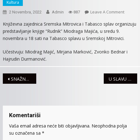
Kultura
On
Leave A Comment
2 Novembra, 2022
Admin
887
MIODRA
Književna zajednica Sremska Mitrovica i Tabasco splav organizuju
MAJIĆ
predstavljanje knjige “Rudnik” Miodraga Majića, u sredu 9.
GOST
novembra u 18 sati na Tabasco splavu u Sremskoj Mitrovici.
SREMSK
MITROVI
Učestvuju: Miodrag Majić, Mirjana Marković, Zvonko Bednar i
Hajrudin Durmanović.
Navigacija
SNAŽNA PODRŠKA IZDAVAČKIM KUĆAMA IZ VOJVODINE
U SLAVU 700 GODINA MANASTIRA GRAČANICA
članaka
Komentariši
Vaša email adresa neće biti objavljivana.
Neophodna polja
su označena sa
*