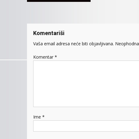
članaka
Komentariši
Vaša email adresa neće biti objavljivana.
Neophodna 
Komentar
*
Ime
*