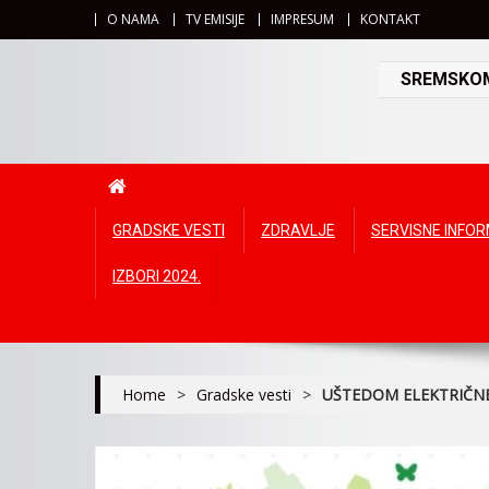
O NAMA
TV EMISIJE
IMPRESUM
KONTAKT
SREMSKOMI
GRADSKE VESTI
ZDRAVLJE
SERVISNE INFO
IZBORI 2024.
Home
>
Gradske vesti
>
UŠTEDOM ELEKTRIČNE