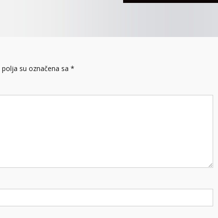
polja su označena sa
*