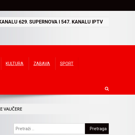
ANALU 629. SUPERNOVA I 547. KANALU IPTV
KULTURA
ZABAVA
SPORT
E VAUČERE
Pretraga: