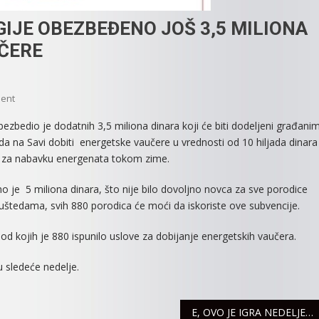
IJE OBEZBEĐENO JOŠ 3,5 MILIONA
ČERE
On
ent
UŠTEDOM
zbedio je dodatnih 3,5 miliona dinara koji će biti dodeljeni građani
ELEKTRIČNE
da na Savi dobiti energetske vaučere u vrednosti od 10 hiljada dinara
ENERGIJE
a za nabavku energenata tokom zime.
OBEZBEĐENO
JOŠ
je 5 miliona dinara, što nije bilo dovoljno novca za sve porodice
3,5
uštedama, svih 880 porodica će moći da iskoriste ove subvencije.
MILIONA
DINARA
od kojih je 880 ispunilo uslove za dobijanje energetskih vaučera.
ZA
ENERGETSKE
u sledeće nedelje.
VAUČERE
E, OVO JE IGRA NEDELJE: 2.700 POKLON SPINOVA JE SPREMNO – vreme je da preuzmeš svoj deo