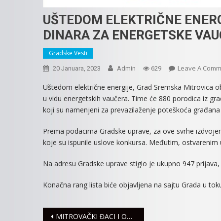
UŠTEDOM ELEKTRIČNE ENERG
DINARA ZA ENERGETSKE VAU
Gradske Vesti
Leave A Comm
20 Januara, 2023
Admin
629
Uštedom električne energije, Grad Sremska Mitrovica obe
u vidu energetskih vaučera. Time će 880 porodica iz gra
koji su namenjeni za prevazilaženje poteškoća građan
Prema podacima Gradske uprave, za ove svrhe izdvojeno 
koje su ispunile uslove konkursa. Međutim, ostvarenim 
Na adresu Gradske uprave stiglo je ukupno 947 prijava, 
Konačna rang lista biće objavljena na sajtu Grada u tok
Navigacija
MITROVAČKI ĐACI I OVE GODINE PLIVALI ZA ČASNI KRSTA