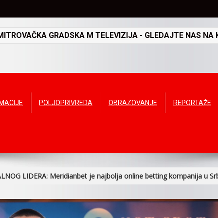
TROVAČKA GRADSKA M TELEVIZIJA - GLEDAJTE NAS NA K
RMACIJE
POLJOPRIVREDA
OBRAZOVANJE
REPORTAŽE
 LIDERA: Meridianbet je najbolja online betting kompanija u Srbi