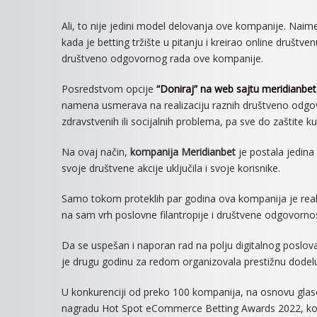
Ali, to nije jedini model delovanja ove kompanije. Naim
kada je betting tržište u pitanju i kreirao online društ
društveno odgovornog rada ove kompanije.
Posredstvom opcije
“Doniraj” na web sajtu meridianbet
namena usmerava na realizaciju raznih društveno odgov
zdravstvenih ili socijalnih problema, pa sve do zaštite k
Na ovaj način,
kompanija Meridianbet
je postala jedina
svoje društvene akcije uključila i svoje korisnike.
Samo tokom proteklih par godina ova kompanija je realiz
na sam vrh poslovne filantropije i društvene odgovornos
Da se uspešan i naporan rad na polju digitalnog poslov
je drugu godinu za redom organizovala prestižnu dodel
U konkurenciji od preko 100 kompanija, na osnovu glaso
nagradu Hot Spot eCommerce Betting Awards 2022, koja 