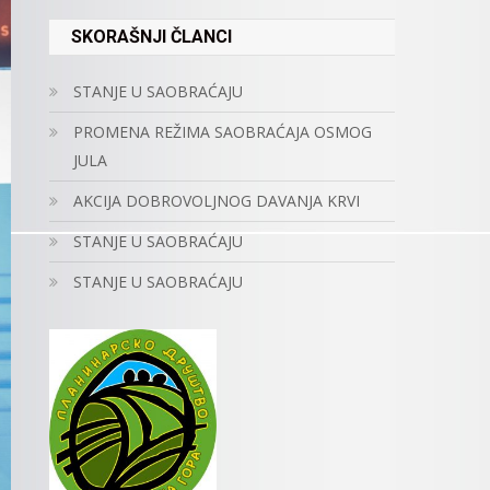
SKORAŠNJI ČLANCI
STANJE U SAOBRAĆAJU
PROMENA REŽIMA SAOBRAĆAJA OSMOG
JULA
AKCIJA DOBROVOLJNOG DAVANJA KRVI
STANJE U SAOBRAĆAJU
STANJE U SAOBRAĆAJU