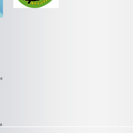
se
ra