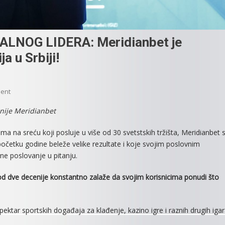
LNOG LIDERA: Meridianbet je
a u Srbiji!
On
ent
NOVO
anije Meridianbet
PRIZNANJE
ZA
ama na sreću koji posluje u više od 30 svetstskih tržišta, Meridianbet 
REGIONALNOG
očetku godine beleže velike rezultate i koje svojim poslovnim
LIDERA:
e poslovanje u pitanju.
Meridianbet
Je
od dve decenije konstantno zalaže da svojim korisnicima ponudi što
Najbolja
Online
Betting
ektar sportskih događaja za klađenje, kazino igre i raznih drugih iga
Kompanija
U