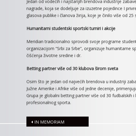
Jedan od vodećih i najstarijih brendova industrije zaba
nagrade, koja se dodeljuje za izuzetne pojedince I privr
glasova publike i članova žirija, koje je činilo više od 25
Humanitarni studentski sportski turniri i akcije
Meridian tradicionalno sprovodi svoje programe stude
organizacijom “Srbi za Srbe”, organizuje humanitarne s
čišćenja životne sredine i dr.
Betting partner više od 30 klubova širom sveta
Osim što je jedan od najvećih brendova u industriji za
Južne Amerike i Afrike više od jedne decenije, primenju
Grupa je globalni betting partner više od 30 fudbalskih 
profesionalnog sporta.
Navigacija
IN MEMORIAM
članaka