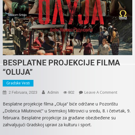
BESPLATNE PROJEKCIJE FILMA
“OLUJA”
Gradske Vesti
On
Leave A Comment
2 Februara, 2023
Admin
802
BESPLAT
Besplatne projekcije filma „Oluja“ biće održane u Pozorištu
PROJEKCIJ
„Dobrica Milutinović“ u Sremskoj Mitrovici u sredu, 8. i četvrtak, 9.
FILMA
februara. Besplatne projekcije za građane obezbeđene su
“OLUJA”
zahvaljujući Gradskoj upravi za kulturu i sport.