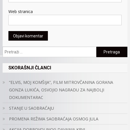
Web stranica
Pretraga:
SKORAŠNJI ČLANCI
“ELVIS, MOJ KOMŠIJA”, FILM MITROVČANINA GORANA
GONZA LUKIĆA, OSVOJIO NAGRADU ZA NAJBOLJI
DOKUMENTARAC
STANJE U SAOBRAĆAJU
PROMENA REŽIMA SAOBRAĆAJA OSMOG JULA
AKCIJA DOBROVOLJNOG DAVANJA KRVI