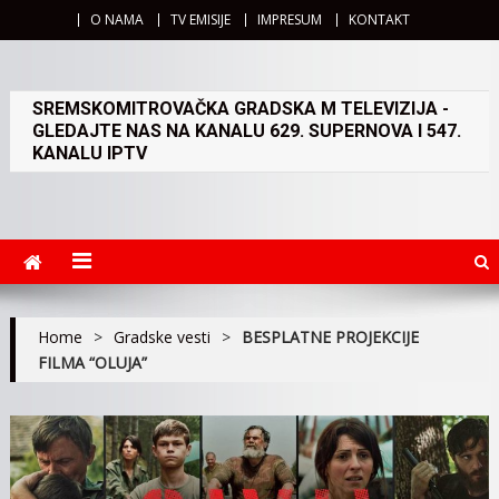
O NAMA
TV EMISIJE
IMPRESUM
KONTAKT
SREMSKOMITROVAČKA GRADSKA M TELEVIZIJA -
GLEDAJTE NAS NA KANALU 629. SUPERNOVA I 547.
KANALU IPTV
Home
>
Gradske vesti
>
BESPLATNE PROJEKCIJE
FILMA “OLUJA”