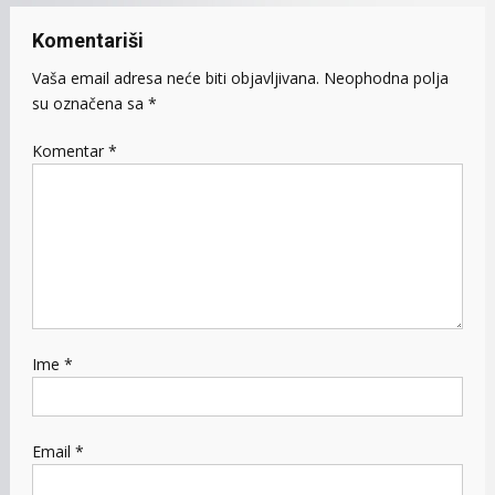
Komentariši
Vaša email adresa neće biti objavljivana.
Neophodna polja
su označena sa
*
Komentar
*
Ime
*
Email
*