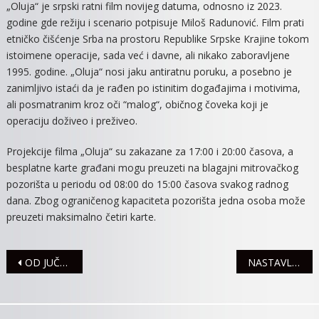
„Oluja“ je srpski ratni film novijeg datuma, odnosno iz 2023.
godine gde režiju i scenario potpisuje Miloš Radunović. Film prati
etničko čišćenje Srba na prostoru Republike Srpske Кrajine tokom
istoimene operacije, sada već i davne, ali nikako zaboravljene
1995. godine. „Oluja“ nosi jaku antiratnu poruku, a posebno je
zanimljivo istaći da je rađen po istinitim događajima i motivima,
ali posmatranim kroz oči “malog“, običnog čoveka koji je
operaciju doživeo i preživeo.
Projekcije filma „Oluja“ su zakazane za 17:00 i 20:00 časova, a
besplatne karte građani mogu preuzeti na blagajni mitrovačkog
pozorišta u periodu od 08:00 do 15:00 časova svakog radnog
dana. Zbog ograničenog kapaciteta pozorišta jedna osoba može
preuzeti maksimalno četiri karte.
Navigacija
OD JUČE U SREMU REGISTROVANE DVE SAOBRAĆAJNE NEZGODE
NASTAVLJA SE PODELA ENERGETSKIH VAUČERA
članaka