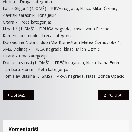
Violina – Druga kategorija:
Lazar Gligorić (4. OMŠ) – PRVA nagrada, klasa: Milan Čizmić,
klavirski saradnik: Boris Jekić
Gitara – Treća kategorija:
Nina Ilić (1. SMŠ) – DRUGA nagrada, klasa: Ivana Ferenc
Kamerni ansambli – Treća kategorija:
Duo violina Nota di duo (Mia Bomeštar i Matea Čizmić, obe 1.
SMŠ, violina) – TREĆA nagrada, klasa: Milan Čizmić
Gitara – Prva kategorija:
Dunja Lazanski (1. OMŠ) – TREĆA nagrada, klasa: Ivana Ferenc
Tambura E prim – Peta kategorija:
Tomislav Blažina (3. SMŠ) – PRVA nagrada, klasa: Zorica Opačić
Navigacija
OSNAŽENA, ONA MOŽE SVE
IZ POKRAJINE SREDSTVA ZA MITROVAČKU BOLNICU I DOM ZDRAVLJA
članaka
Komentariši