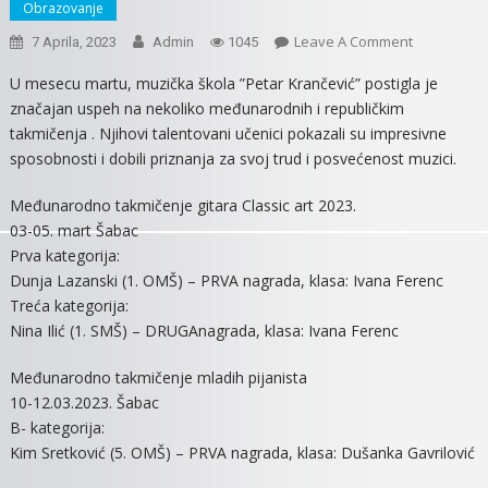
Obrazovanje
On
Leave A Comment
7 Aprila, 2023
Admin
1045
UČENICI
U mesecu martu, muzička škola ”Petar Krančević” postigla je
MUZIČKE
značajan uspeh na nekoliko međunarodnih i republičkim
ŠKOLE
takmičenja . Njihovi talentovani učenici pokazali su impresivne
USPEŠNI
sposobnosti i dobili priznanja za svoj trud i posvećenost muzici.
NA
TAKMIČENJ
Međunarodno takmičenje gitara Classic art 2023.
03-05. mart Šabac
Prva kategorija:
Dunja Lazanski (1. OMŠ) – PRVA nagrada, klasa: Ivana Ferenc
Treća kategorija:
Nina Ilić (1. SMŠ) – DRUGAnagrada, klasa: Ivana Ferenc
Međunarodno takmičenje mladih pijanista
10-12.03.2023. Šabac
B- kategorija:
Kim Sretković (5. OMŠ) – PRVA nagrada, klasa: Dušanka Gavrilović