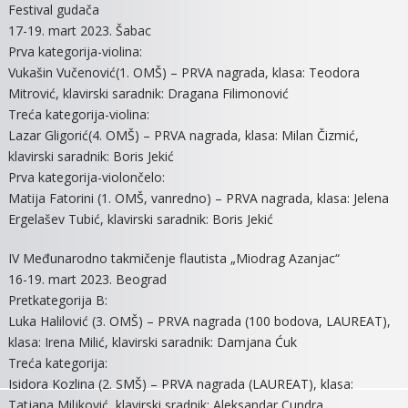
Festival gudača
17-19. mart 2023. Šabac
Prva kategorija-violina:
Vukašin Vučenović(1. OMŠ) – PRVA nagrada, klasa: Teodora
Mitrović, klavirski saradnik: Dragana Filimonović
Treća kategorija-violina:
Lazar Gligorić(4. OMŠ) – PRVA nagrada, klasa: Milan Čizmić,
klavirski saradnik: Boris Jekić
Prva kategorija-violončelo:
Matija Fatorini (1. OMŠ, vanredno) – PRVA nagrada, klasa: Jelena
Ergelašev Tubić, klavirski saradnik: Boris Jekić
IV Međunarodno takmičenje flautista „Miodrag Azanjac“
16-19. mart 2023. Beograd
Pretkategorija B:
Luka Halilović (3. OMŠ) – PRVA nagrada (100 bodova, LAUREAT),
klasa: Irena Milić, klavirski saradnik: Damjana Ćuk
Treća kategorija:
Isidora Kozlina (2. SMŠ) – PRVA nagrada (LAUREAT), klasa:
Tatjana Miljković, klavirski sradnik: Aleksandar Cundra