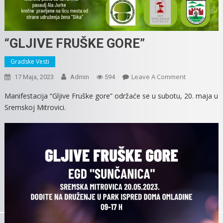
“GLJIVE FRUŠKE GORE”
Gradske Vesti
On
Leave A Comment
17 Maja, 2023
Admin
594
“GLJIVE
Manifestacija “Gljive Fruške gore” održaće se u subotu, 20. maja u
FRUŠKE
Sremskoj Mitrovici.
GORE”