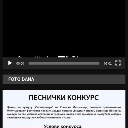
Video
Player
00:00
02:01
FOTO DANA