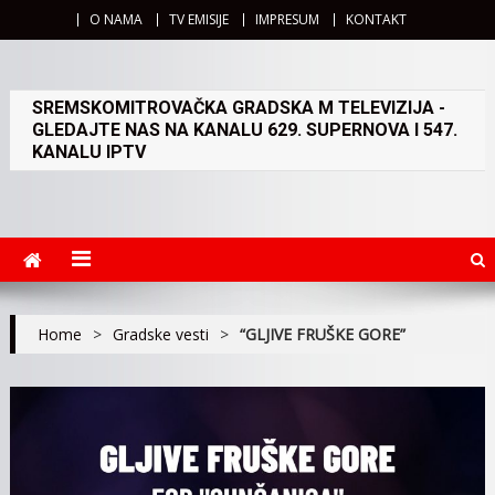
O NAMA
TV EMISIJE
IMPRESUM
KONTAKT
SREMSKOMITROVAČKA GRADSKA M TELEVIZIJA -
GLEDAJTE NAS NA KANALU 629. SUPERNOVA I 547.
KANALU IPTV
Home
>
Gradske vesti
>
“GLJIVE FRUŠKE GORE”