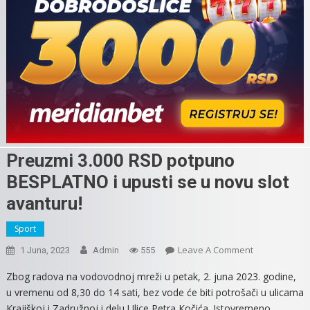
Preuzmi 3.000 RSD potpuno
BESPLATNO i upusti se u novu slot
avanturu!
Sport
On
Leave A Comment
1 Juna, 2023
Admin
555
Preuzmi
Zbog radova na vodovodnoj mreži u petak, 2. juna 2023. godine,
3.000
u vremenu od 8,30 do 14 sati, bez vode će biti potrošači u ulicama
RSD
Кrajiškoj i Zadružnoj i delu Ulice Petra Кočića. Istovremeno,
Potpuno