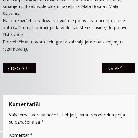
smanjen pritisak vode biće u naseljima Mala Bosna i Mala
BESPLATNO
Slavonija.
I
Nakon završetka radova moguća je pojava zamućenja, pa se
Upusti
Se
potrošačima preporučuje da vodu ispuste iz slavine, do pojave
U
čiste vode.
Novu
Potrošačima u ovom delu grada zahvaljujemo na strpljenju i
Slot
razumevanju.
Avanturu!
Navigacija
DEO GRADA U PETAК BEZ VODE
NAJVEĆI SPECIJAL IGARA ZA NBA: Sve je spremno za finale, može li Jokić do prstena?
članaka
Komentariši
Vaša email adresa neće biti objavljivana.
Neophodna polja
su označena sa
*
Komentar
*