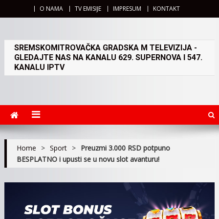
O NAMA
TV EMISIJE
IMPRESUM
KONTAKT
SREMSKOMITROVAČKA GRADSKA M TELEVIZIJA -
GLEDAJTE NAS NA KANALU 629. SUPERNOVA I 547.
KANALU IPTV
Home
>
Sport
>
Preuzmi 3.000 RSD potpuno
BESPLATNO i upusti se u novu slot avanturu!