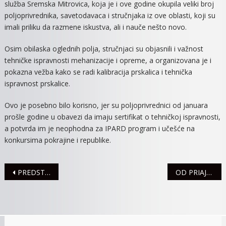
služba Sremska Mitrovica, koja je i ove godine okupila veliki broj
STRNIH
poljoprivrednika, savetodavaca i stručnjaka iz ove oblasti, koji su
ŽITA”
imali priliku da razmene iskustva, ali i nauče nešto novo.
Osim obilaska oglednih polja, stručnjaci su objasnili i važnost
tehničke ispravnosti mehanizacije i opreme, a organizovana je i
pokazna vežba kako se radi kalibracija prskalica i tehnička
ispravnost prskalice.
Ovo je posebno bilo korisno, jer su poljoprivrednici od januara
prošle godine u obavezi da imaju sertifikat o tehničkoj ispravnosti,
a potvrda im je neophodna za IPARD program i učešće na
konkursima pokrajine i republike.
Navigacija
PREDSTAVA ZA DECU “ŠTA ĆU BITI KADA PORASTEM”
OD PRIAJTELJSTVA DO TAKTIČKOG NADMUDRIVANJA: Zbog ovoga će sve oči biti uprte u Gvardiolu i Inzagija
članaka