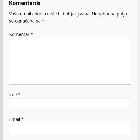
Komentariši
Vaša email adresa neće biti objavljivana.
Neophodna polja
su označena sa
*
Komentar
*
Ime
*
Email
*