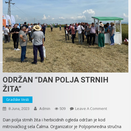
ODRŽAN “DAN POLJA STRNIH
ŽITA”
Gradske Vesti
On
Leave A Comment
8 Juna, 2023
Admin
509
ODRŽAN
Dan polja strnih žita i herbicidnih ogleda održan je kod
“DAN
mitrovačkog sela Čalma. Organizator je Poljoprivredna stručna
POLJA