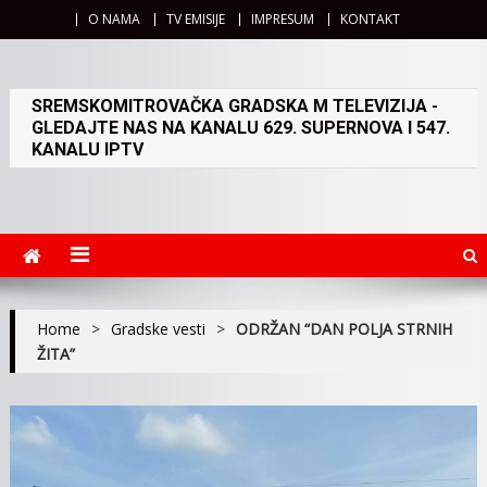
O NAMA
TV EMISIJE
IMPRESUM
KONTAKT
SREMSKOMITROVAČKA GRADSKA M TELEVIZIJA -
GLEDAJTE NAS NA KANALU 629. SUPERNOVA I 547.
KANALU IPTV
Home
>
Gradske vesti
>
ODRŽAN “DAN POLJA STRNIH
ŽITA”