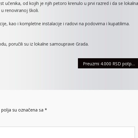
 učenika, od kojih je njih petoro krenulo u prvi razred i da se lokaln
 renoviranoj školi.
cije, kao i kompletne instalacije i radovi na podovima i kupatilima.
du, poručili su iz lokalne samouprave Grada.
Preuzmi 4.000 RSD potpuno BESPLATNO i prepiši tiket vredan miliona!
polja su označena sa
*