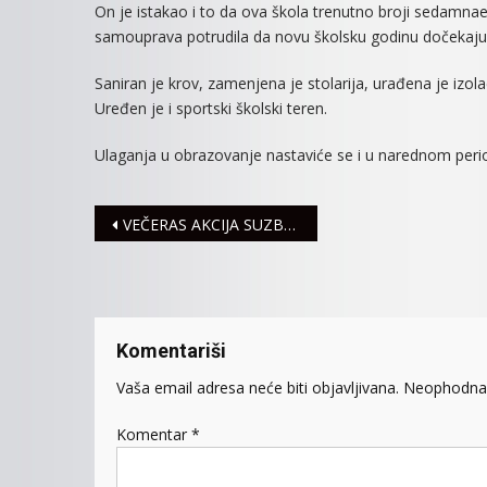
On je istakao i to da ova škola trenutno broji sedamnaest
samouprava potrudila da novu školsku godinu dočekaju u
Saniran je krov, zamenjena je stolarija, urađena je izola
Uređen je i sportski školski teren.
Ulaganja u obrazovanje nastaviće se i u narednom perio
Navigacija
VEČERAS AKCIJA SUZBIJANJA KOMARACA
članaka
Komentariši
Vaša email adresa neće biti objavljivana.
Neophodna 
Komentar
*