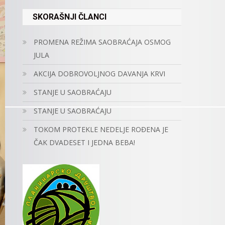
SKORAŠNJI ČLANCI
PROMENA REŽIMA SAOBRAĆAJA OSMOG
JULA
AKCIJA DOBROVOLJNOG DAVANJA KRVI
STANJE U SAOBRAĆAJU
STANJE U SAOBRAĆAJU
TOKOM PROTEKLE NEDELJE ROĐENA JE
ČAK DVADESET I JEDNA BEBA!