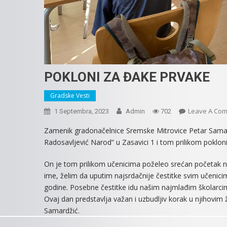
POKLONI ZA ĐAKE PRVAKE
Gradske Vesti
Leave A Co
1 Septembra, 2023
Admin
702
Zamenik gradonačelnice Sremske Mitrovice Petar Samar
Radosavljević Narod“ u Zasavici 1 i tom prilikom poklon
On je tom prilikom učenicima poželeo srećan početak no
ime, želim da uputim najsrdačnije čestitke svim učeni
godine. Posebne čestitke idu našim najmlađim školarcima
Ovaj dan predstavlja važan i uzbudljiv korak u njihovim
Samardžić.