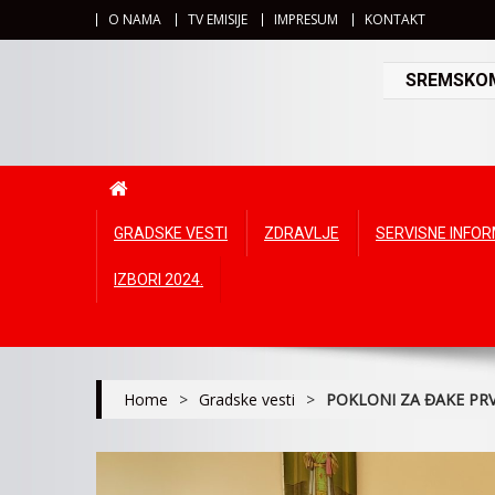
O NAMA
TV EMISIJE
IMPRESUM
KONTAKT
SREMSKOMI
GRADSKE VESTI
ZDRAVLJE
SERVISNE INFO
IZBORI 2024.
Home
>
Gradske vesti
>
POKLONI ZA ĐAKE PR