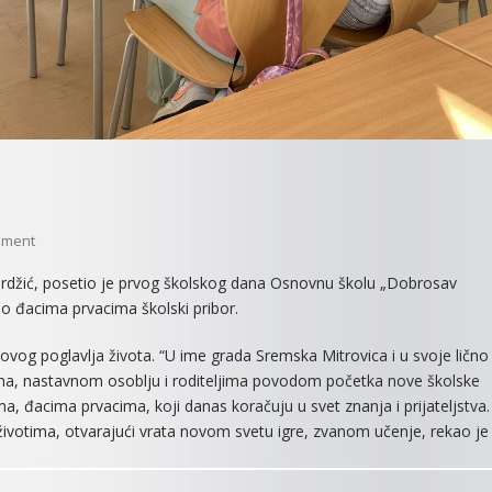
On
mment
POKLONI
džić, posetio je prvog školskog dana Osnovnu školu „Dobrosav
ZA
io đacima prvacima školski pribor.
ĐAKE
PRVAKE
vog poglavlja života. “U ime grada Sremska Mitrovica i u svoje lično
cima, nastavnom osoblju i roditeljima povodom početka nove školske
, đacima prvacima, koji danas koračuju u svet znanja i prijateljstva.
 životima, otvarajući vrata novom svetu igre, zvanom učenje, rekao je