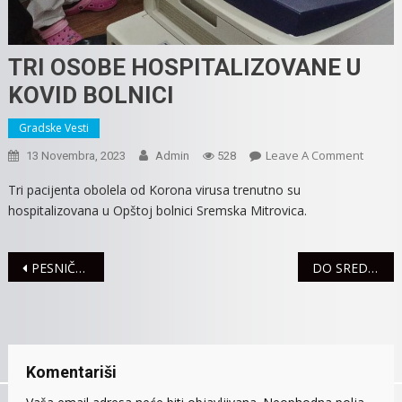
TRI OSOBE HOSPITALIZOVANE U
KOVID BOLNICI
Gradske Vesti
On
Leave A Comment
13 Novembra, 2023
Admin
528
TRI
Tri pacijenta obolela od Korona virusa trenutno su
OSOBE
hospitalizovana u Opštoj bolnici Sremska Mitrovica.
HOSPI
U
KOVID
Navigacija
PESNIČKO VEČE SA MIROSLAVOM ALEKSIĆEM
DO SREDE OBUSTAVLJEN SAOBRAĆAJ NA DONICI PUTA MITROVICA – MANĐELOS
BOLNIC
članaka
Komentariši