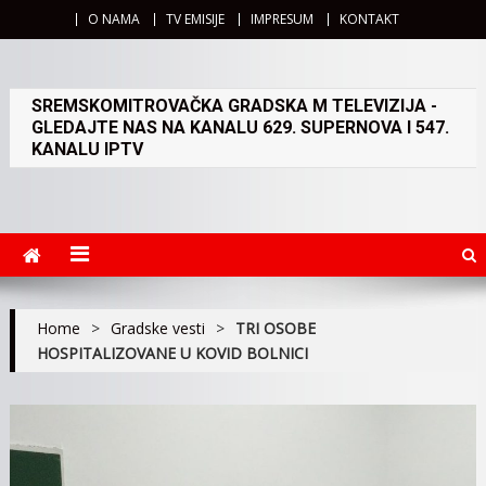
O NAMA
TV EMISIJE
IMPRESUM
KONTAKT
SREMSKOMITROVAČKA GRADSKA M TELEVIZIJA -
GLEDAJTE NAS NA KANALU 629. SUPERNOVA I 547.
KANALU IPTV
Home
>
Gradske vesti
>
TRI OSOBE
HOSPITALIZOVANE U KOVID BOLNICI