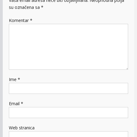
Vaša email adresa neće biti objavljivana.
Neophodna polja
su označena sa
*
Komentar
*
Ime
*
Email
*
Web stranica