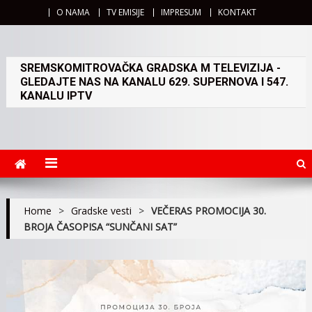
O NAMA
TV EMISIJE
IMPRESUM
KONTAKT
SREMSKOMITROVAČKA GRADSKA M TELEVIZIJA -
GLEDAJTE NAS NA KANALU 629. SUPERNOVA I 547.
KANALU IPTV
Home
>
Gradske vesti
>
VEČERAS PROMOCIJA 30.
BROJA ČASOPISA “SUNČANI SAT”