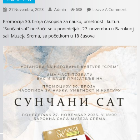
On
Leave A Comment
27 Novembra, 2023
Admin
538
VEČER
Promocija 30. broja časopisa za nauku, umetnost i kulturu
PROMO
“Sunčani sat” održaće se u ponedeljak, 27. novembra u Baroknoj
30.
sali Muzeja Srema, sa početkom u 18 časova.
BROJA
ČASOP
“SUNČ
SAT”