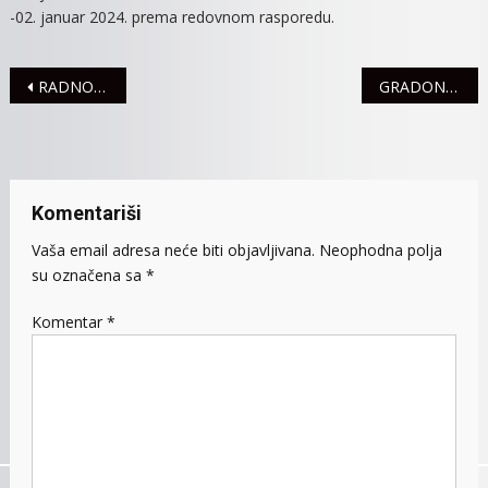
-02. januar 2024. prema redovnom rasporedu.
Navigacija
RADNO VREME JP “SREM GAS” TOKOM PRAZNIKA
GRADONAČELNICA SREMSKE MITROVICE DAROVALA PRVOROĐENU BEBU U 2024. GODINI
članaka
Komentariši
Vaša email adresa neće biti objavljivana.
Neophodna polja
su označena sa
*
Komentar
*