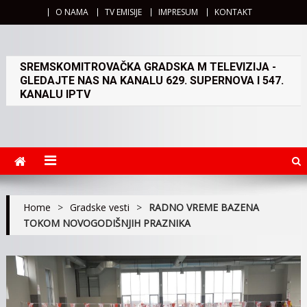
O NAMA
TV EMISIJE
IMPRESUM
KONTAKT
SREMSKOMITROVAČKA GRADSKA M TELEVIZIJA -
GLEDAJTE NAS NA KANALU 629. SUPERNOVA I 547.
KANALU IPTV
Home
>
Gradske vesti
>
RADNO VREME BAZENA
TOKOM NOVOGODIŠNJIH PRAZNIKA