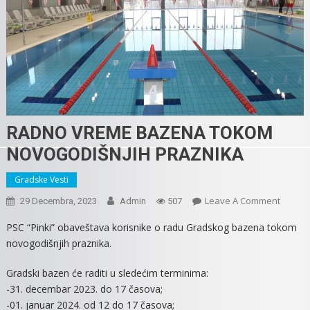
RADNO VREME BAZENA TOKOM
NOVOGODIŠNJIH PRAZNIKA
Gradske Vesti
On
Leave A Comment
29 Decembra, 2023
Admin
507
RADNO
PSC “Pinki” obaveštava korisnike o radu Gradskog bazena tokom
VREME
novogodišnjih praznika.
BAZEN
TOKO
Gradski bazen će raditi u sledećim terminima:
NOVOG
-31. decembar 2023. do 17 časova;
PRAZN
-01. januar 2024. od 12 do 17 časova;