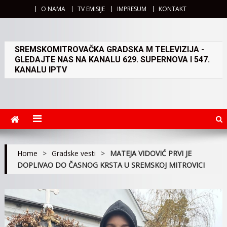
O NAMA
TV EMISIJE
IMPRESUM
KONTAKT
SREMSKOMITROVAČKA GRADSKA M TELEVIZIJA -
GLEDAJTE NAS NA KANALU 629. SUPERNOVA I 547.
KANALU IPTV
Home
>
Gradske vesti
>
MATEJA VIDOVIĆ PRVI JE
DOPLIVAO DO ČASNOG KRSTA U SREMSKOJ MITROVICI