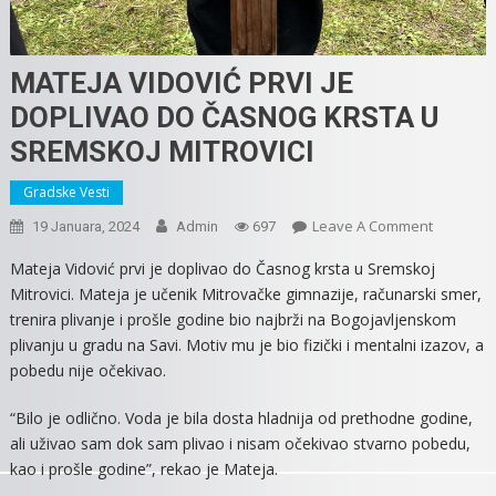
MATEJA VIDOVIĆ PRVI JE
DOPLIVAO DO ČASNOG KRSTA U
SREMSKOJ MITROVICI
Gradske Vesti
On
Leave A Comment
19 Januara, 2024
Admin
697
MATEJA
Mateja Vidović prvi je doplivao do Časnog krsta u Sremskoj
VIDOVIĆ
Mitrovici. Mateja je učenik Mitrovačke gimnazije, računarski smer,
PRVI
trenira plivanje i prošle godine bio najbrži na Bogojavljenskom
JE
plivanju u gradu na Savi. Motiv mu je bio fizički i mentalni izazov, a
DOPLIVA
pobedu nije očekivao.
DO
ČASNOG
“Bilo je odlično. Voda je bila dosta hladnija od prethodne godine,
KRSTA
ali uživao sam dok sam plivao i nisam očekivao stvarno pobedu,
U
kao i prošle godine”, rekao je Mateja.
SREMSKO
MITROVIC