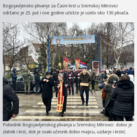
Bogojavljensko plivanje za Časni krst u Sremskoj Mitrovici
održano je 25. put i ove godine učešće je uzelo oko 130 plivača.
Pobednik Bogojavljenskog plivanja u Sremskoj Mitrovici dobio je
zlatnik i krst, dok je svaki učesnik dobio majicu, uzdarje i krstić.