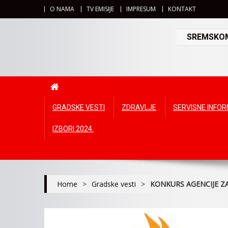
O NAMA
TV EMISIJE
IMPRESUM
KONTAKT
SREMSKOMI
GRADSKE VESTI
ZDRAVLJE
SERVISNE INFO
IZBORI 2024.
Home
>
Gradske vesti
>
KONKURS AGENCIJE Z