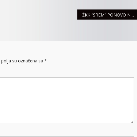
ŽKK “SREM” PONOVO NAJBOLJI U VOJVODINI
polja su označena sa
*