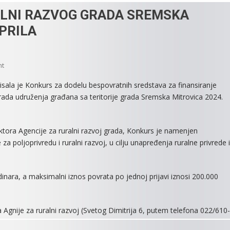
ALNI RAZVOG GRADA SREMSKA
PRILA
On
nt
KONKURS
isala je Konkurs za dodelu bespovratnih sredstava za finansiranje
AGENCIJE
 rada udruženja građana sa teritorije grada Sremska Mitrovica 2024.
ZA
RURALNI
RAZVOG
tora Agencije za ruralni razvoj grada, Konkurs je namenjen
GRADA
a poljoprivredu i ruralni razvoj, u cilju unapređenja ruralne privrede i
SREMSKA
MITROVICA
OTVOREN
nara, a maksimalni iznos povrata po jednoj prijavi iznosi 200.000
DO
5.
APRILA
Agnije za ruralni razvoj (Svetog Dimitrija 6, putem telefona 022/610-