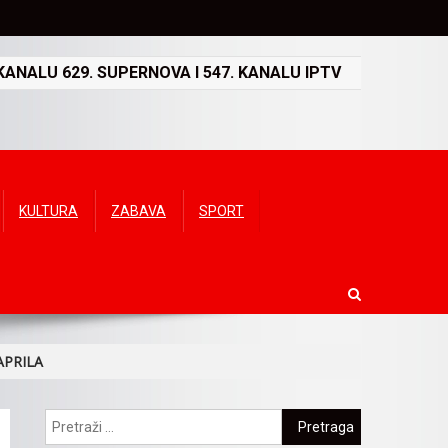
ANALU 629. SUPERNOVA I 547. KANALU IPTV
KULTURA
ZABAVA
SPORT
APRILA
Pretraga: