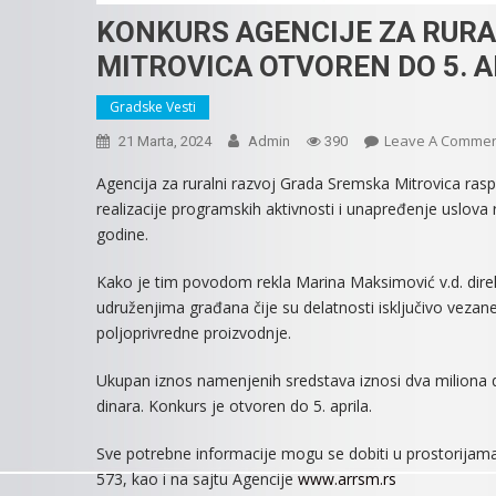
KONKURS AGENCIJE ZA RUR
MITROVICA OTVOREN DO 5. A
Gradske Vesti
Leave A Comme
21 Marta, 2024
Admin
390
Agencija za ruralni razvoj Grada Sremska Mitrovica rasp
realizacije programskih aktivnosti i unapređenje uslova
godine.
Kako je tim povodom rekla Marina Maksimović v.d. direk
udruženjima građana čije su delatnosti isključivo vezane z
poljoprivredne proizvodnje.
Ukupan iznos namenjenih sredstava iznosi dva miliona di
dinara. Konkurs je otvoren do 5. aprila.
Sve potrebne informacije mogu se dobiti u prostorijama 
573, kao i na sajtu Agencije
www.arrsm.rs