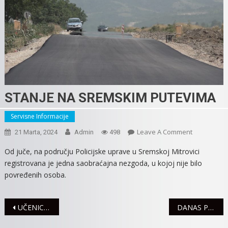
STANJE NA SREMSKIM PUTEVIMA
Servisne Informacije
On
Leave A Comment
21 Marta, 2024
Admin
498
STANJE
Od juče, na području Policijske uprave u Sremskoj Mitrovici
NA
registrovana je jedna saobraćajna nezgoda, u kojoj nije bilo
SREMSKIM
povređenih osoba.
PUTEVIMA
Navigacija
UČENICI MUZIČKE ŠKOLE USPEŠNI NA TAKMIČENJIMA
DANAS POČELA ISPLATA REDOVNE I PRIVREMENE NOVČANE NAKNADE
članaka