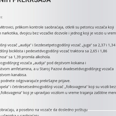
On
nt
КAŽNJENI
trovici, prilikom kontrole saobraćaja, otkrili su petoricu vozača koji
ZBOG
 narkotika, dvojicu bez vozačke dozvole i jednog koji je vozio u vre
SAOBRAĆAJNIH
PREКRŠAJA
šnji vozač „audija“ i šezdesetpetogodišnji vozač „juga“ sa 2,37 i 1,34
šnji biciklista i pedesetdvogodišnji vozač traktora sa 2,65 i 1,86
enoa“ sa 1,39 promila alkohola.
togodišnjeg vozača „audija“ pod dejstvom kokaina i
jstvom amfetamina, a u Staroj Pazovi dvadesetdvogodišnjeg vozača
jstvom kanabisa.
 podnete odgovarajuće prekršajne prijave.
pela“ i četrdesetsedmogodišnji vozač „folksvagena“ koji su vozili bez
folksvagena“ koji je upravljao vozilom u vreme trajanja zaštitne mer
saobraćaju, a posebno na vozače da dosledno poštuju
h učesnika u saobraćaju.