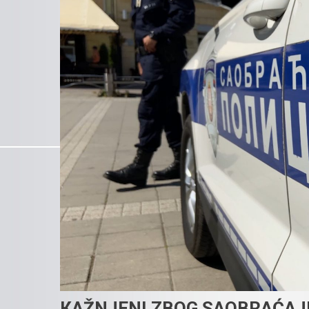
КAŽNJENI ZBOG SAOBRAĆAJ