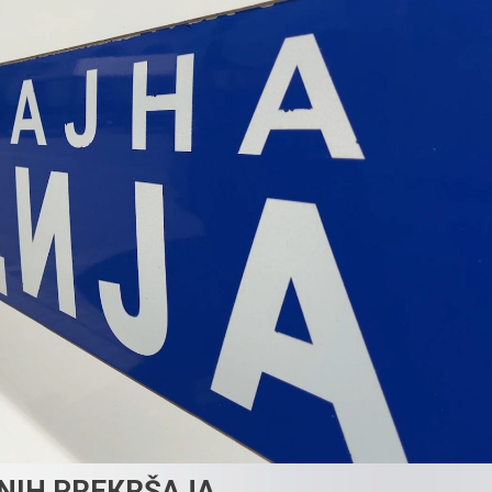
NIH PREКRŠAJA