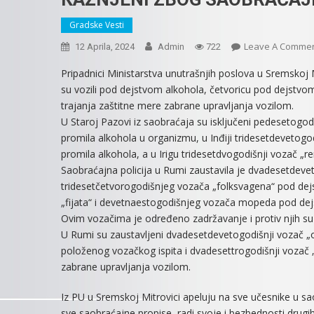
Gradske Vesti
Leave A Comme
12 Aprila, 2024
Admin
722
Pripadnici Ministarstva unutrašnjih poslova u Sremskoj Mi
su vozili pod dejstvom alkohola, četvoricu pod dejstvom
trajanja zaštitne mere zabrane upravljanja vozilom.
U Staroj Pazovi iz saobraćaja su isključeni pedesetogodi
promila alkohola u organizmu, u Inđiji tridesetdevetogodi
promila alkohola, a u Irigu tridesetdvogodišnji vozač „r
Saobraćajna policija u Rumi zaustavila je dvadesetdeve
tridesetčetvorogodišnjeg vozača „folksvagena“ pod de
„fijata“ i devetnaestogodišnjeg vozača mopeda pod de
Ovim vozačima je određeno zadržavanje i protiv njih su
U Rumi su zaustavljeni dvadesetdevetogodišnji vozač „o
položenog vozačkog ispita i dvadesettrogodišnji vozač „
zabrane upravljanja vozilom.
Iz PU u Sremskoj Mitrovici apeluju na sve učesnike u 
sve saobraćajne propise, radi svoje i bezbednosti drugi