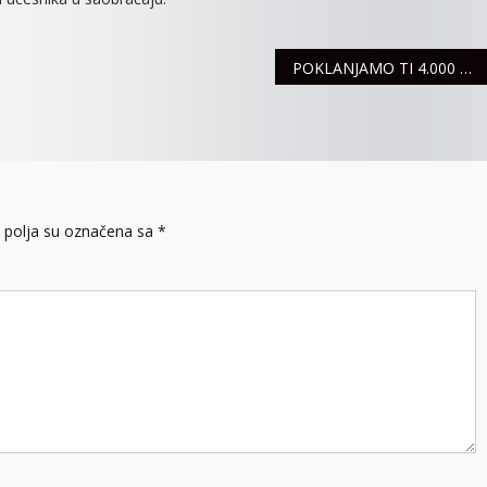
POKLANJAMO TI 4.000 DINARA: Preuzmi ih i započni novu online avanturu!
polja su označena sa
*