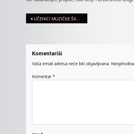
Navigacija
UČENICI MUZIČKE ŠKOLE NIŽU USPEHE
članaka
Komentariši
Vaša email adresa neće biti objavljivana.
Neophodna 
Komentar
*