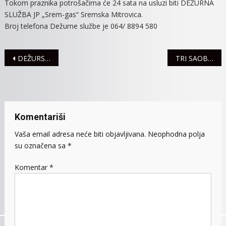
Tokom praznika potrošačima će 24 sata na usluzi biti DEŽURNA
VREME
SLUŽBA JP „Srem-gas“ Sremska Mitrovica.
PRAZNIKA
Broj telefona Dežurne službe je 064/ 8894 580
Navigacija
DEŽURSTVO GRADSKOG STANOVANJA TOKOM PRAZNIKA
TRI SAOBRAĆAJNE NEZGODE U SREMU
članaka
Komentariši
Vaša email adresa neće biti objavljivana.
Neophodna polja
su označena sa
*
Komentar
*