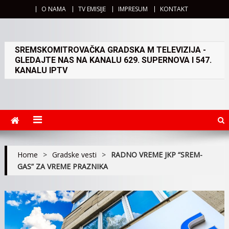
O NAMA
TV EMISIJE
IMPRESUM
KONTAKT
SREMSKOMITROVAČKA GRADSKA M TELEVIZIJA -
GLEDAJTE NAS NA KANALU 629. SUPERNOVA I 547.
KANALU IPTV
Home
>
Gradske vesti
>
RADNO VREME JKP “SREM-
GAS” ZA VREME PRAZNIKA