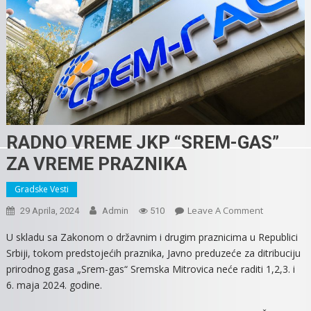
RADNO VREME JKP “SREM-GAS”
ZA VREME PRAZNIKA
Gradske Vesti
On
Leave A Comment
29 Aprila, 2024
Admin
510
RADNO
U skladu sa Zakonom o državnim i drugim praznicima u Republici
VREME
Srbiji, tokom predstojećih praznika, Javno preduzeće za ditribuciju
JKP
prirodnog gasa „Srem-gas“ Sremska Mitrovica neće raditi 1,2,3. i
“SREM-
6. maja 2024. godine.
GAS”
ZA