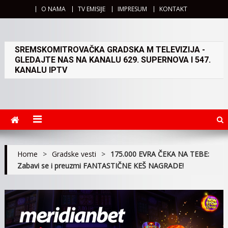
O NAMA
TV EMISIJE
IMPRESUM
KONTAKT
SREMSKOMITROVAČKA GRADSKA M TELEVIZIJA -
GLEDAJTE NAS NA KANALU 629. SUPERNOVA I 547.
KANALU IPTV
Home
>
Gradske vesti
>
175.000 EVRA ČEKA NA TEBE:
Zabavi se i preuzmi FANTASTIČNE KEŠ NAGRADE!