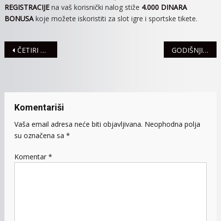
REGISTRACIJE
na vaš korisnički nalog stiže
4.000 DINARA
BONUSA
koje možete iskoristiti za slot igre i sportske tikete.
Navigacija
ČETIRI SAOBRAĆAJNE NEZGODE OD JUČE
GODIŠNJICA MASOVNOG UBISTVA U OŠ “VLADISLAV RIBNIKAR”
članaka
Komentariši
Vaša email adresa neće biti objavljivana.
Neophodna polja
su označena sa
*
Komentar
*