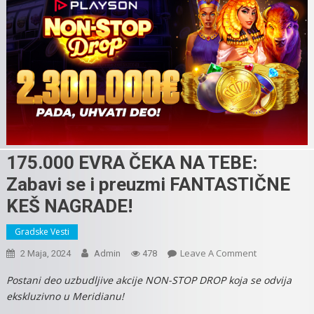
175.000 EVRA ČEKA NA TEBE:
Zabavi se i preuzmi FANTASTIČNE
KEŠ NAGRADE!
Gradske Vesti
On
Leave A Comment
2 Maja, 2024
Admin
478
175.000
Postani deo uzbudljive akcije NON-STOP DROP koja se odvija
EVRA
ekskluzivno u Meridianu!
ČEKA
NA