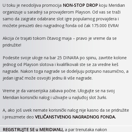
U toku je neodoljiva promocija
NON-STOP DROP
koju Meridian
TEBE:
organizuje u saradnji sa provajderom Playson. Od vas se traži
Zabavi
samo da zaigrate odabrane slot igre popularnog provajdera i
Se
možete preuzeti deo nagradnog fonda od čak 175.000 EVRA!
I
Preuzmi
Akcija će trajati tokom čitavog maja – pravo je vreme da se
FANTASTIČNE
pridružite!
KEŠ
NAGRADE!
Podesite svoje uloge na bar 25 DINARA po spinu, zavrtite kolone
jednog od Playson slotova i kvalifikovali ste se za vredne keš
nagrade. Nakon toga nagrade se dodeljuju potpuno nasumično, a
jedan igrač može osvojiti jednu ili više nagrade.
Vreme je da vanserijska zabava počne. Ulogujte se na svoj
Meridian korisnički nalog i uživajte u najluđoj slot žurki.
A, ako još uvek nemate korisnički nalog nije kasno da se pridružite
i preuzmete deo
VELIČANSTVENOG NAGRADNOG FONDA.
REGISTRUJTE SE u MERIDIANU,
a par trenutaka nakon